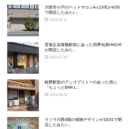
川西市小戸のペットサロンA-LOVEが4/30
で閉店したみたい。
2026.05.11
雲雀丘花屋敷駅前にあった四季旬菜HACHI
が閉店したみた...
2025.07.19
畦野駅前のアンズブリトーのあった所に
「ちょっとBAR L...
2023.08.28
ラソラ川西4階の保険デザインが10/31で閉
店したみたい。