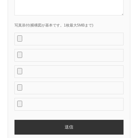
写真添付(横構図が基本です。1枚最大5MBまで)