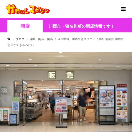
開店
川西市・猪名川町の開店情報です！
ブログ
開店
,
開店・閉店
4月中旬、川西阪急スクエアに菓匠 清閑院 川西阪
急店ができるみたい。