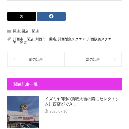
開店
,
開店・閉店
川西市 閉店
,
川西市 開店
,
川西阪急スクエア
,
川西阪急スクエ
ア 開店
関連記事一覧
イズミヤ3階の買取大吉の隣にセレクトシ
ム川西店ができ...
2025.07.10