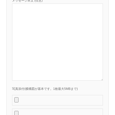
メッセージ本文 (任意)
写真添付(横構図が基本です。1枚最大5MBまで)