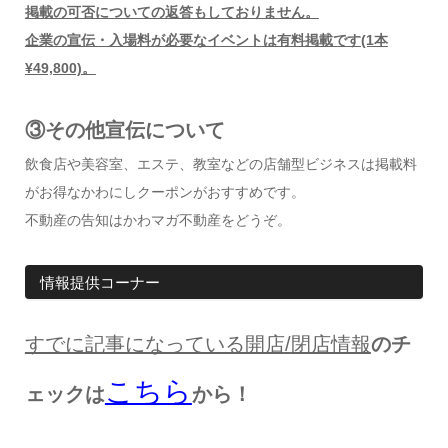
掲載の可否についての返答もしておりません。
企業の宣伝・入場料が必要なイベントは有料掲載です(1本
¥49,800)。
③その他宣伝について
飲食店や美容室、エステ、教室などの店舗型ビジネスは掲載料
がお得なかわにしクーポンがおすすめです。
不動産の告知はかわマガ不動産をどうぞ。
情報提供コーナー
すでに記事になっている開店
/
閉店情報
のチ
こちら
ェックは
から！