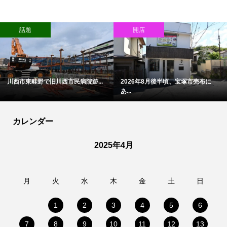
話題
開店
川西市東畦野で旧川西市民病院跡...
2026年8月後半頃、宝塚市売布に
あ...
カレンダー
2025年4月
月
火
水
木
金
土
日
1
2
3
4
5
6
7
8
9
10
11
12
13