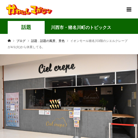
話題
川西市・猪名川町のトピックス
ブログ
話題
,
話題の風景、景色
イオンモール猪名川3階のシエルクレープ
が4/1(火)から休業してる。