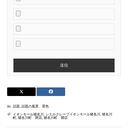
話題
,
話題の風景、景色
イオンモール猪名川
,
シエルクレープイオンモール猪名川
,
猪名川
町
,
猪名川町 閉店
,
猪名川町 開店