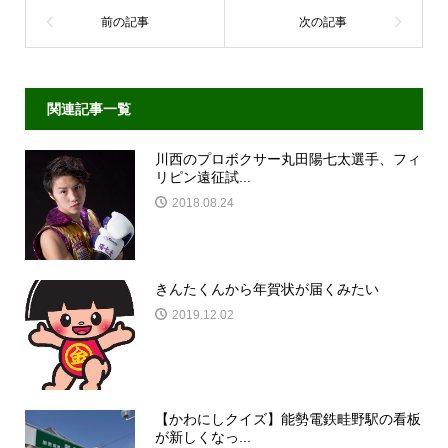
関連記事一覧
川西のプロボクサー丸田陽七太選手、フィ
リピン遠征試...
2018.08.24
きんたくんから年賀状が届くみたい
2019.12.02
【かわにしクイズ】能勢電鉄畦野駅の看板
が新しくなっ...