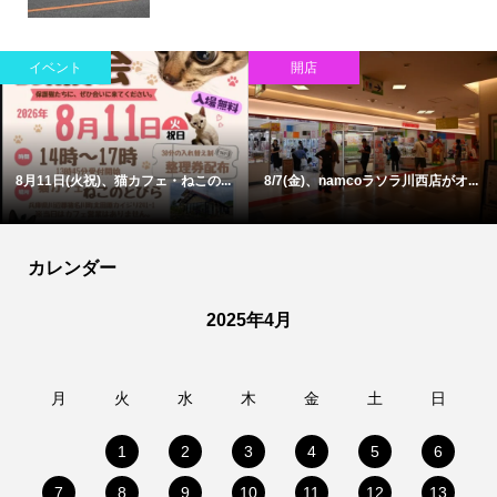
イベント
開店
8月11日(火祝)、猫カフェ・ねこの...
8/7(金)、namcoラソラ川西店がオ...
カレンダー
2025年4月
月
火
水
木
金
土
日
1
2
3
4
5
6
7
8
9
10
11
12
13