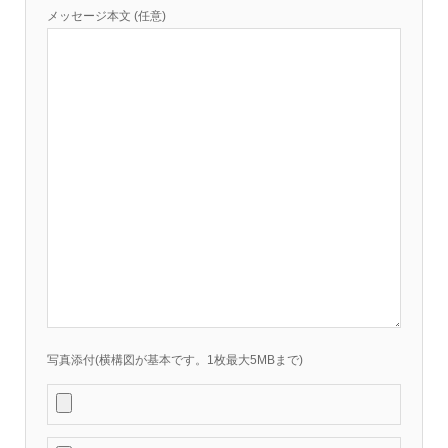
メッセージ本文 (任意)
写真添付(横構図が基本です。1枚最大5MBまで)