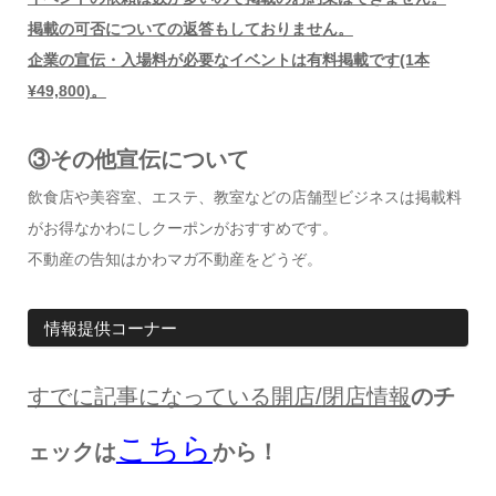
掲載の可否についての返答もしておりません。
企業の宣伝・入場料が必要なイベントは有料掲載です(1本
¥49,800)。
③その他宣伝について
飲食店や美容室、エステ、教室などの店舗型ビジネスは掲載料
がお得なかわにしクーポンがおすすめです。
不動産の告知はかわマガ不動産をどうぞ。
情報提供コーナー
すでに記事になっている開店
/
閉店情報
のチ
こちら
ェックは
から！