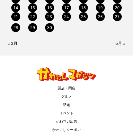
14
15
16
17
18
19
20
21
22
23
24
25
26
27
28
29
30
« 3月
5月 »
開店・閉店
グルメ
話題
イベント
かわマガ広告
かわにしクーポン