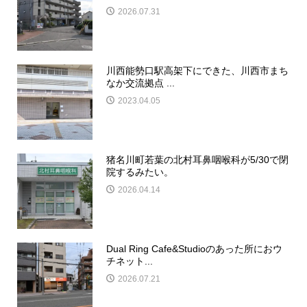
2026.07.31
川西能勢口駅高架下にできた、川西市まち
なか交流拠点 ...
2023.04.05
猪名川町若葉の北村耳鼻咽喉科が5/30で閉
院するみたい。
2026.04.14
Dual Ring Cafe&Studioのあった所におウ
チネット...
2026.07.21