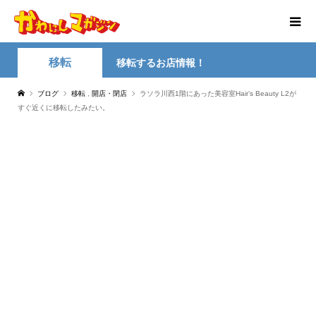
移転
移転するお店情報！
ブログ
移転
,
開店・閉店
ラソラ川西1階にあった美容室Hair’s Beauty L2が
すぐ近くに移転したみたい。