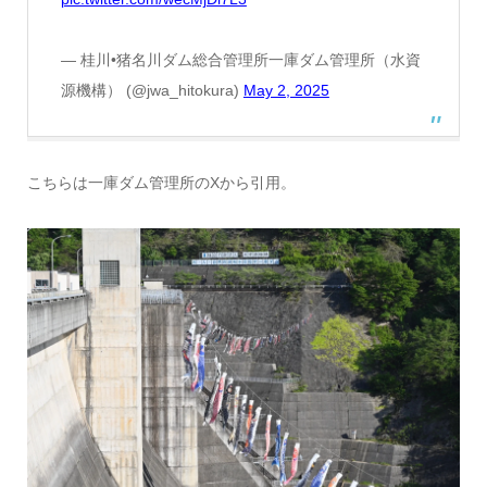
— 桂川•猪名川ダム総合管理所一庫ダム管理所（水資
源機構） (@jwa_hitokura)
May 2, 2025
こちらは一庫ダム管理所のXから引用。