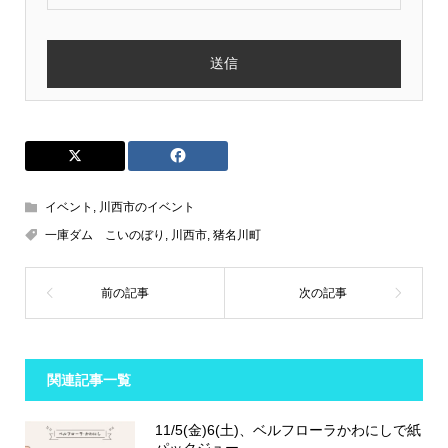
イベント
,
川西市のイベント
一庫ダム こいのぼり
,
川西市
,
猪名川町
関連記事一覧
11/5(金)6(土)、ベルフローラかわにしで紙
パックジュー...