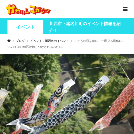
川西市・猪名川町のイベント情報を紹
イベント
介！
ブログ
イベント
,
川西市のイベント
こどもの日を前に、一庫ダム堤体にこ
いのぼり約50匹が飾りつけされるみたい。