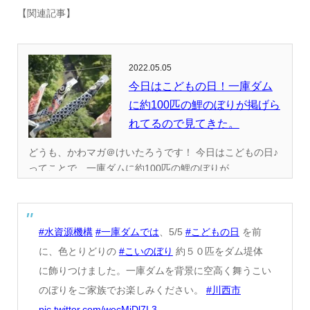
【関連記事】
2022.05.05
今日はこどもの日！一庫ダム
に約100匹の鯉のぼりが掲げら
れてるので見てきた。
どうも、かわマガ＠けいたろうです！ 今日はこどもの日♪
ってことで、一庫ダムに約100匹の鯉のぼりが...
#水資源機構
#一庫ダムでは
、5/5
#こどもの日
を前
に、色とりどりの
#こいのぼり
約５０匹をダム堤体
に飾りつけました。一庫ダムを背景に空高く舞うこい
のぼりをご家族でお楽しみください。
#川西市
pic.twitter.com/wecMjDl7L3