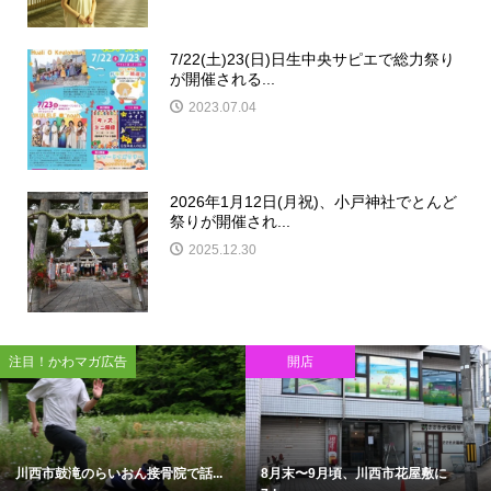
7/22(土)23(日)日生中央サピエで総力祭り
が開催される...
2023.07.04
2026年1月12日(月祝)、小戸神社でとんど
祭りが開催され...
2025.12.30
注目！かわマガ広告
開店
川西市鼓滝のらいおん接骨院で話...
8月末〜9月頃、川西市花屋敷に