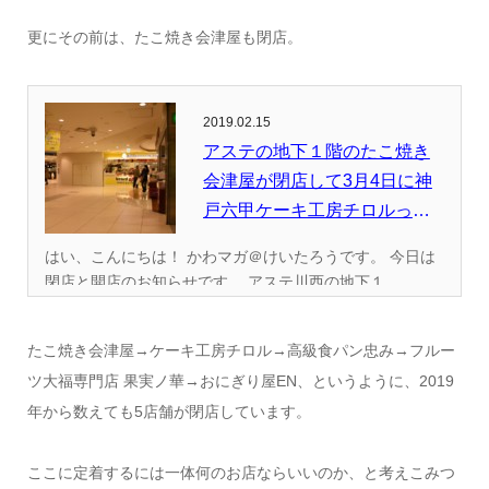
更にその前は、たこ焼き会津屋も閉店。
2019.02.15
アステの地下１階のたこ焼き
会津屋が閉店して3月4日に神
戸六甲ケーキ工房チロルって
いう...
はい、こんにちは！ かわマガ＠けいたろうです。 今日は
閉店と開店のお知らせです。 アステ川西の地下１...
たこ焼き会津屋→ケーキ工房チロル→高級食パン忠み→フルー
ツ大福専門店 果実ノ華→おにぎり屋EN、というように、2019
年から数えても5店舗が閉店しています。
ここに定着するには一体何のお店ならいいのか、と考えこみつ