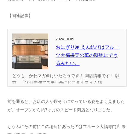
【関連記事】
2024.10.05
おにぎり屋 えん結びはフルー
ツ大福果実の華の跡地にでき
るみたい。
どうも、かわマガ＠けいたろうです！ 開店情報です！ 以
前、「10月中旬アステ川西におにぎり屋 えん結...
前を通ると、お店の人が暇そうに立っている姿をよく見ました
が、オープンから約7ヶ月のスピード閉店となりました。
ちなみにその前にこの場所にあったのはフルーツ大福専門店 果