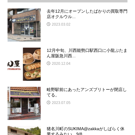
去年12月にオープンしたばかりの買取専門
店オクルウル...
2023.03.02
12月中旬、川西能勢口駅西口に小龍ぶたま
ん屋阪急川西...
2020.12.04
畦野駅前にあったアンズブリトーが閉店し
てる。
2023.07.05
猪名川町のSUKIMA@zakkaがしばらく休
業するみたい。9/8...