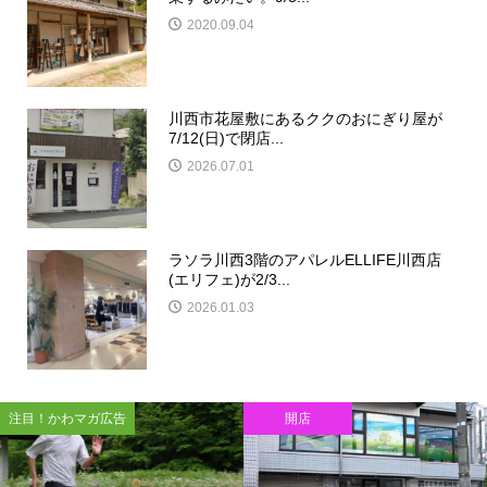
2020.09.04
川西市花屋敷にあるククのおにぎり屋が
7/12(日)で閉店...
2026.07.01
ラソラ川西3階のアパレルELLIFE川西店
(エリフェ)が2/3...
2026.01.03
注目！かわマガ広告
開店