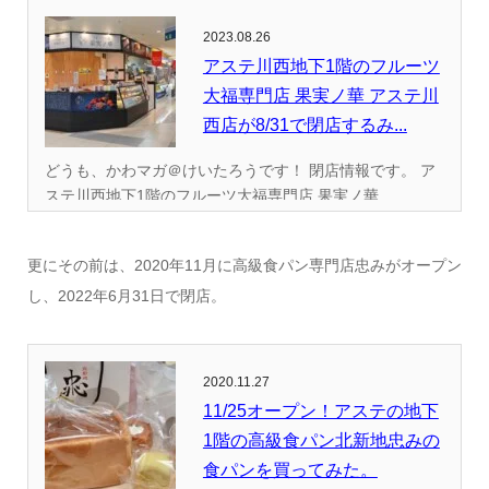
2023.08.26
アステ川西地下1階のフルーツ
大福専門店 果実ノ華 アステ川
西店が8/31で閉店するみ...
どうも、かわマガ＠けいたろうです！ 閉店情報です。 ア
ステ川西地下1階のフルーツ大福専門店 果実ノ華...
更にその前は、2020年11月に高級食パン専門店忠みがオープン
し、2022年6月31日で閉店。
2020.11.27
11/25オープン！アステの地下
1階の高級食パン北新地忠みの
食パンを買ってみた。