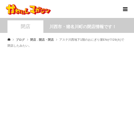
閉店
川西市・猪名川町の閉店情報です！
ブログ
閉店
,
開店・閉店
アステ川西地下1階のおにぎり屋ENが7/29(火)で
閉店したみたい。