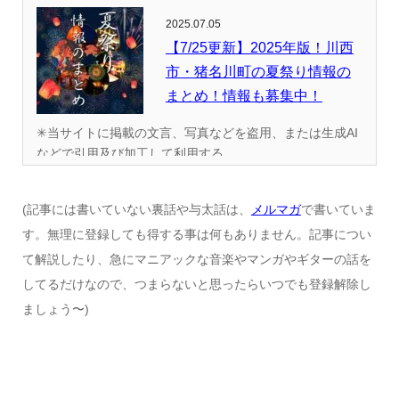
2025.07.05
【7/25更新】2025年版！川西
市・猪名川町の夏祭り情報の
まとめ！情報も募集中！
✳︎当サイトに掲載の文言、写真などを盗用、または生成AI
などで引用及び加工して利用する...
(記事には書いていない裏話や与太話は、
メルマガ
で書いていま
す。無理に登録しても得する事は何もありません。記事につい
て解説したり、急にマニアックな音楽やマンガやギターの話を
してるだけなので、つまらないと思ったらいつでも登録解除し
ましょう〜)