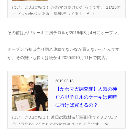
はい、こんにちは！ かわマガ＠けいたろうです。 11/25オ
ープンの食パン忠み、早速行って来ました！...
その前は六甲ケーキ工房チロルが2019年3月4日にオープン。
オープン当初は売り切れ連続でなかなか買えなかったんです
が、その勢いも長くは続かず2020年10月11日で閉店。
2019.03.18
【かわマガ調査隊】人気の神
戸六甲チロルのケーキは何時
に行けば買えるの？
はい、こんにちは！ 連日の取材＆記事制作でだんだんフ
ラフラになってきたかわマガ＠けいたろうです。 先...