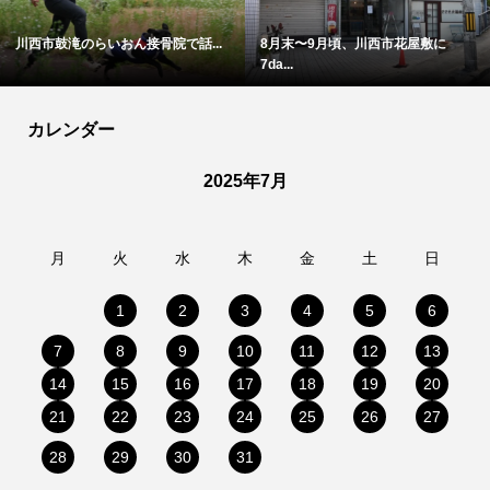
川西市鼓滝のらいおん接骨院で話...
8月末〜9月頃、川西市花屋敷に
7da...
カレンダー
2025年7月
月
火
水
木
金
土
日
1
2
3
4
5
6
7
8
9
10
11
12
13
14
15
16
17
18
19
20
21
22
23
24
25
26
27
28
29
30
31