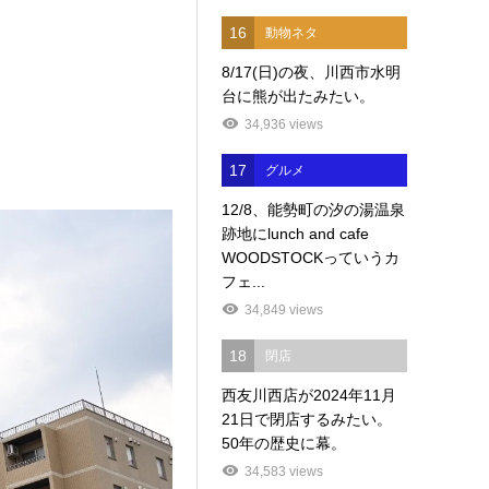
16
動物ネタ
8/17(日)の夜、川西市水明
台に熊が出たみたい。
34,936 views
17
グルメ
12/8、能勢町の汐の湯温泉
跡地にlunch and cafe
WOODSTOCKっていうカ
フェ...
34,849 views
18
閉店
西友川西店が2024年11月
21日で閉店するみたい。
50年の歴史に幕。
34,583 views