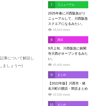
7
リニューアル
2025年春に川西阪急がリ
ニューアルして、川西阪急
スクエアになるみたい。
45,543 views
8
開店
9月上旬、川西阪急に銀閣
寺大西がオープンするみた
記事について解説し
い。
45,404 views
しましょう〜)
9
まとめ
【2022年版】川西市・猪
名川町の開店・閉店まとめ
42,526 views
10
まとめ