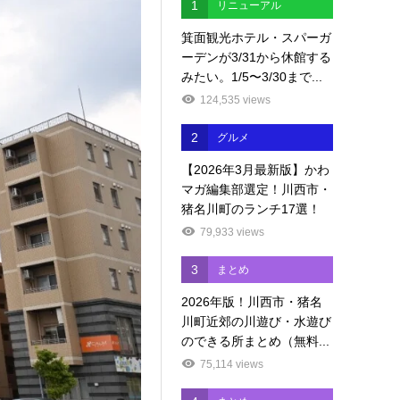
1
リニューアル
箕面観光ホテル・スパーガ
ーデンが3/31から休館する
みたい。1/5〜3/30まで...
124,535 views
2
グルメ
【2026年3月最新版】かわ
マガ編集部選定！川西市・
猪名川町のランチ17選！
79,933 views
3
まとめ
2026年版！川西市・猪名
川町近郊の川遊び・水遊び
のできる所まとめ（無料...
75,114 views