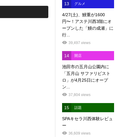
13
グルメ
4/27(土)、鰻重が1600
円〜！アステ川西3階にオ
ープンした「鰻の成瀬」に
行...
39,497 views
14
開店
池田市の五月山公園内に
「五月山 サファリビスト
ロ」が4月25日にオープ
ン...
37,804 views
15
話題
SPAキセラ川西体験レビュ
ー
36,609 views