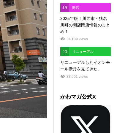
19
開店
2025年版！川西市・猪名
川町の開店閉店情報のまと
め！
34,189 views
20
リニューアル
リニューアルしたイオンモ
ール伊丹を見てきた。
33,501 views
かわマガ公式X