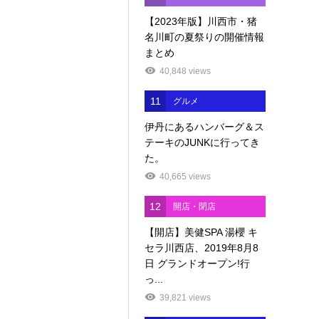
【2023年版】川西市・猪
名川町の夏祭りの開催情報
まとめ
40,848 views
11
グルメ
伊丹にあるハンバーグ＆ス
テーキのJUNKに行ってき
た。
40,665 views
12
開店・閉店
【開店】美健SPA 湯櫻 キ
セラ川西店、2019年8月8
日 グランドオープン!行
っ...
39,821 views