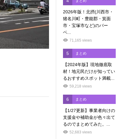
4
まとめ
2026年版！北摂(川西市・
猪名川町・豊能郡・箕面
市・宝塚市など)のバー
ベ...
71,165 views
5
まとめ
【2024年版】現地徹底取
材！地元民だけが知ってい
るおすすめスポット満載...
59,218 views
6
まとめ
【1/27更新】事業者向けの
支援金や補助金が色々出て
るのでまとめてみた。...
52,683 views