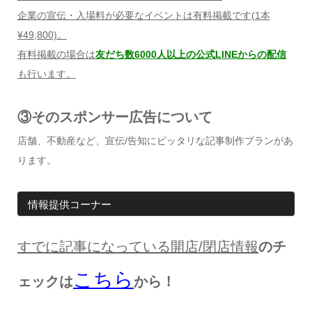
企業の宣伝・入場料が必要なイベントは有料掲載です
(1
本
¥49,800)
。
有料掲載の場合は
友だち数6000人以上の公式LINEからの配信
も行います。
③そのスポンサー広告について
店舗、不動産など、宣伝/告知にピッタリな記事制作プランがあ
ります。
情報提供コーナー
すでに記事になっている開店
/
閉店情報
のチ
こちら
ェックは
から！