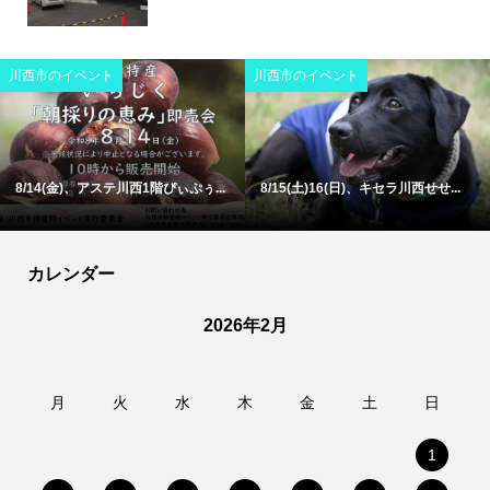
川西市のイベント
川西市のイベント
8/14(金)、アステ川西1階ぴぃぷぅ...
8/15(土)16(日)、キセラ川西せせ...
カレンダー
2026年2月
月
火
水
木
金
土
日
1