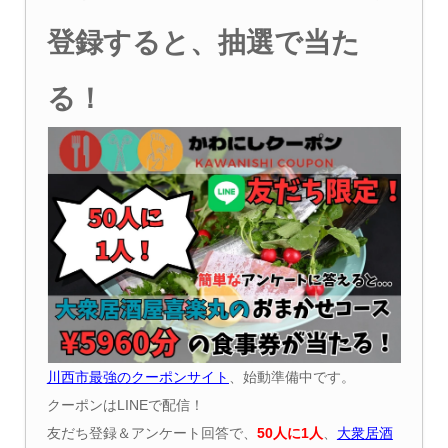
登録すると、抽選で当た
る！
川西市最強のクーポンサイト
、始動準備中です。
クーポンはLINEで配信！
友だち登録＆アンケート回答で、
50
人に
1
人
、
大衆居酒