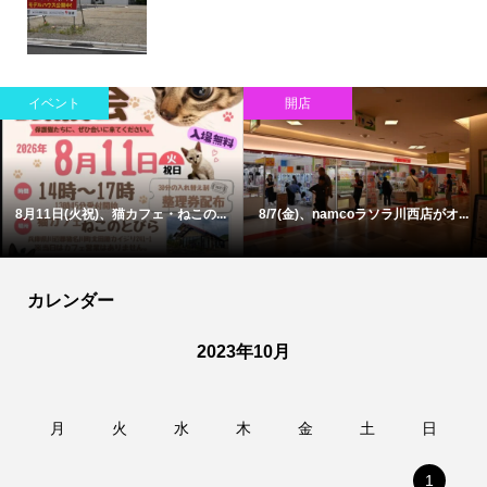
イベント
開店
8月11日(火祝)、猫カフェ・ねこの...
8/7(金)、namcoラソラ川西店がオ...
カレンダー
2023年10月
月
火
水
木
金
土
日
1