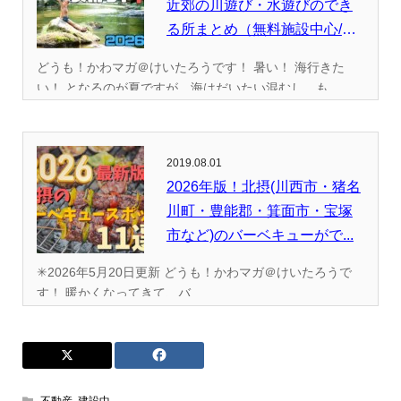
近郊の川遊び・水遊びのでき
る所まとめ（無料施設中心/
全...
どうも！かわマガ＠けいたろうです！ 暑い！ 海行きた
い！ となるのが夏ですが、海はだいたい混むし、も...
2019.08.01
2026年版！北摂(川西市・猪名
川町・豊能郡・箕面市・宝塚
市など)のバーベキューがで...
✳︎2026年5月20日更新 どうも！かわマガ＠けいたろうで
す！ 暖かくなってきて、バ...
不動産
,
建設中