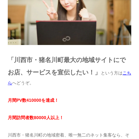
「川西市・猪名川町最大の地域サイトにで
お店、サービスを宣伝したい！」
という方は
こち
ら
へどうぞ。
月間
PV
数
41
0000
を達成
！
月間訪問者数
8
0000
人以上！
川西市・猪名川町の地域密着、唯一無二のネット集客なら、そ