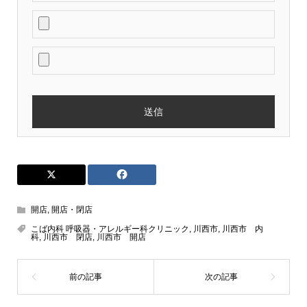
開店
,
開店・閉店
こば内科 呼吸器・アレルギー科クリニック
,
川西市
,
川西市 内
科
,
川西市 閉店
,
川西市 開店