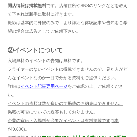
開店情報は掲載無料
です。店舗住所やSNSのリンクなどを教え
て下されば勝手に取材に行きます。
撮影は基本的に外観のみで、より詳細な体験記事や告知をご希
望の場合は広告としてご依頼下さい。
②イベントについて
入場無料のイベントの告知は無料です。
フライヤーのないイベントは掲載できませんので、見た人がど
んなイベントなのか一目で分かる資料をご提供ください。
詳細は
イベント記事専用ページ
をご確認の上、ご依頼くださ
い。
イベントの依頼は数が多いので掲載のお約束はできません。
掲載の可否についての返答もしておりません。
企業の宣伝・入場料が必要なイベントは有料掲載です
(1
本
¥49,800)
。