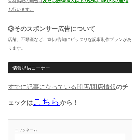
有料掲載の場合は
友だち数6000人以上の公式LINEからの配信
も行います。
③そのスポンサー広告について
店舗、不動産など、宣伝/告知にピッタリな記事制作プランがあ
ります。
情報提供コーナー
すでに記事になっている開店
/
閉店情報
のチ
こちら
ェックは
から！
ニックネーム