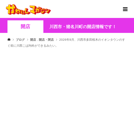
開店
川西市・猪名川町の開店情報です！
ブログ
開店
,
開店・閉店
2026年9月、川西市多田桜木のイオンタウンのす
ぐ前に川西こば内科ができるみたい。