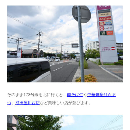
そのまま173号線を北に行くと、
肉そば仁
や
中華創房ひらま
つ
、
成田屋川西店
など美味しい店が並びます。