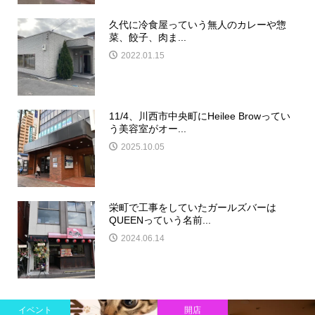
久代に冷食屋っていう無人のカレーや惣
菜、餃子、肉ま...
2022.01.15
11/4、川西市中央町にHeilee Browってい
う美容室がオー...
2025.10.05
栄町で工事をしていたガールズバーは
QUEENっていう名前...
2024.06.14
イベント
開店