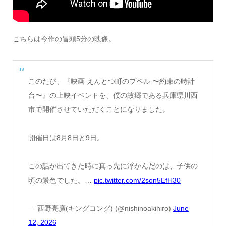
こちらは今作の冒頭5分の映像。
このたび、『映画 えんとつ町のプペル 〜約束の時計
台〜』の上映イベントを、僕の故郷である兵庫県川西
市で開催させていただくことになりました。
開催日は8月8日と9日。
この話が出てきた時に真っ先に浮かんだのは、子供の
頃の景色でした。…
pic.twitter.com/2son5EfH30
— 西野亮廣(キングコング) (@nishinoakihiro)
June
12, 2026