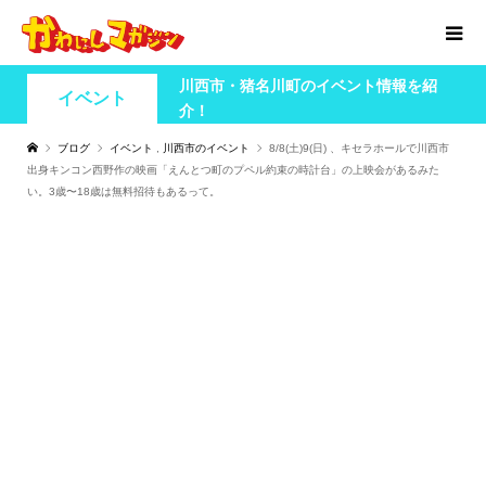
川西市・猪名川町のイベント情報を紹
イベント
介！
ブログ
イベント
,
川西市のイベント
8/8(土)9(日) 、キセラホールで川西市
出身キンコン西野作の映画「えんとつ町のプペル約束の時計台」の上映会があるみた
い。3歳〜18歳は無料招待もあるって。