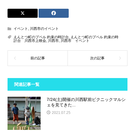
イベント
,
川西市のイベント
えんとつ町のプペル 約束の時計台
,
えんとつ町のプペル 約束の時
計台 川西市上映会
,
川西市
,
川西市 イベント
関連記事一覧
7/24(土)開催の川西駅前ピクニックマルシ
ェを見てきた...
2021.07.25