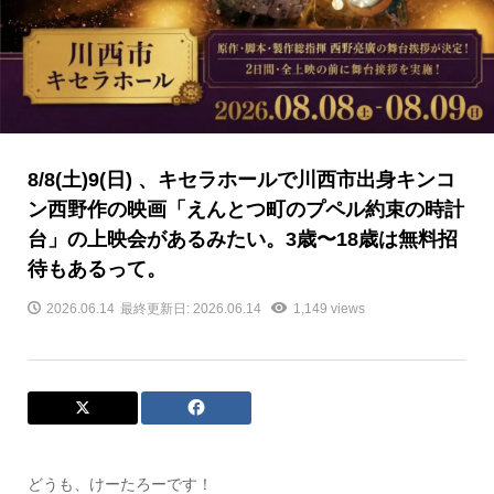
8/8(土)9(日) 、キセラホールで川西市出身キンコ
ン西野作の映画「えんとつ町のプペル約束の時計
台」の上映会があるみたい。3歳〜18歳は無料招
待もあるって。
2026.06.14
最終更新日: 2026.06.14
1,149 views
どうも、けーたろーです！