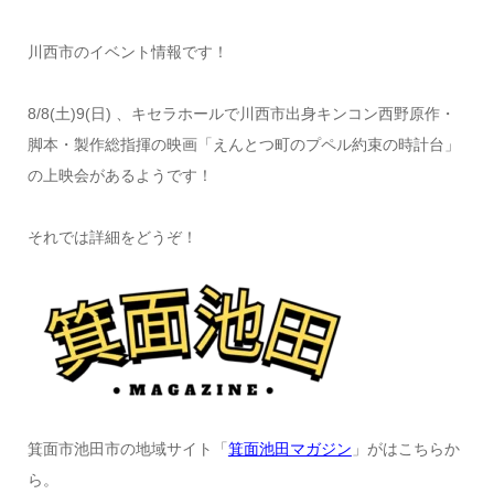
川西市のイベント情報です！
8/8(土)9(日) 、キセラホールで川西市出身キンコン西野原作・
脚本・製作総指揮の映画「えんとつ町のプペル約束の時計台」
の上映会があるようです！
それでは詳細をどうぞ！
箕面市池田市の地域サイト「
箕面池田マガジン
」がはこちらか
ら。