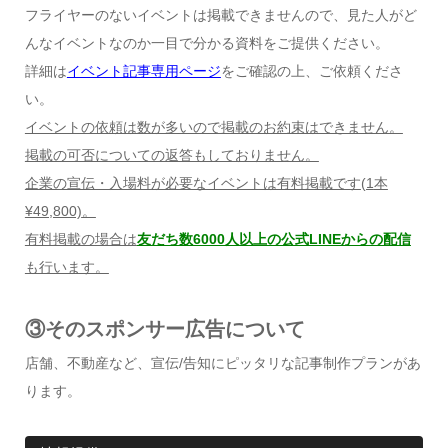
フライヤーのないイベントは掲載できませんので、見た人がど
んなイベントなのか一目で分かる資料をご提供ください。
詳細は
イベント記事専用ページ
をご確認の上、ご依頼くださ
い。
イベントの依頼は数が多いので掲載のお約束はできません。
掲載の可否についての返答もしておりません。
企業の宣伝・入場料が必要なイベントは有料掲載です
(1
本
¥49,800)
。
有料掲載の場合は
友だち数6000人以上の公式LINEからの配信
も行います。
③そのスポンサー広告について
店舗、不動産など、宣伝/告知にピッタリな記事制作プランがあ
ります。