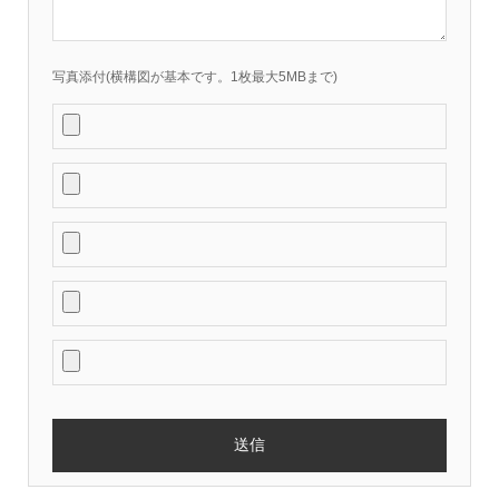
写真添付(横構図が基本です。1枚最大5MBまで)