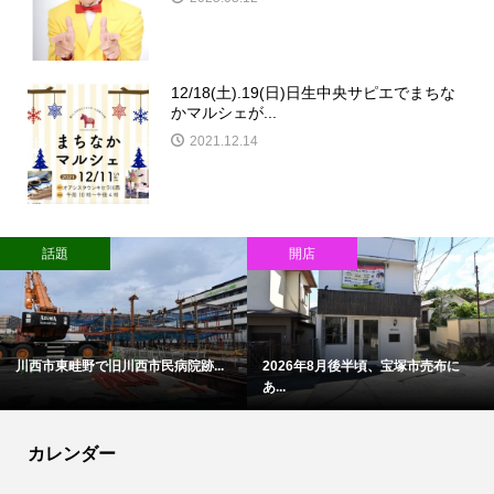
12/18(土).19(日)日生中央サピエでまちな
かマルシェが...
2021.12.14
話題
開店
川西市東畦野で旧川西市民病院跡...
2026年8月後半頃、宝塚市売布に
あ...
カレンダー