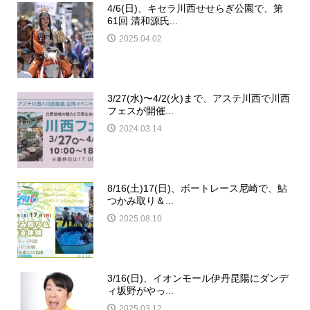
4/6(日)、キセラ川西せせらぎ公園で、第
61回 清和源氏...
2025.04.02
3/27(水)〜4/2(火)まで、アステ川西で川西
フェスが開催...
2024.03.14
8/16(土)17(日)、ボートレース尼崎で、鮎
つかみ取り＆...
2025.08.10
3/16(日)、イオンモール伊丹昆陽にダンデ
ィ坂野がやっ...
2025.03.12