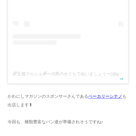
🌈五感マルシェ🌈〜川西のせぐちで会いましょう〜(@gokan.marche)がシェアした投稿
かわにしマガジンのスポンサーさんである
ベーカリーシナノ
も
出店します⬆︎
今回も、種類豊富なパン達が準備されそうですね♪