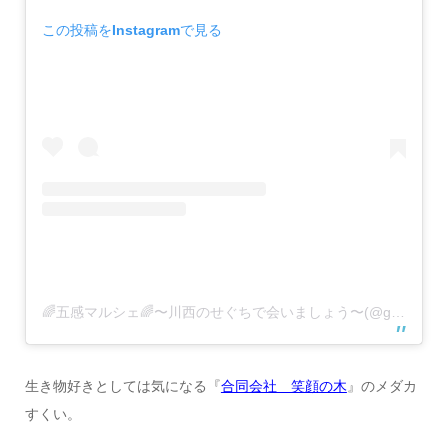
この投稿をInstagramで見る
🌈五感マルシェ🌈〜川西のせぐちで会いましょう〜(@gokan.marche)がシェアした投稿
生き物好きとしては気になる『
合同会社 笑顔の木
』のメダカ
すくい。