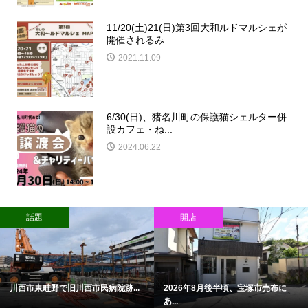
11/20(土)21(日)第3回大和ルドマルシェが
開催されるみ...
2021.11.09
6/30(日)、猪名川町の保護猫シェルター併
設カフェ・ね...
2024.06.22
話題
開店
川西市東畦野で旧川西市民病院跡...
2026年8月後半頃、宝塚市売布に
あ...