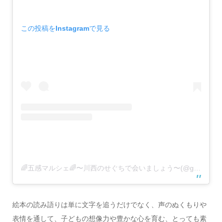
この投稿をInstagramで見る
🌈五感マルシェ🌈〜川西のせぐちで会いましょう〜(@gokan.marche)がシェアした投稿
絵本の読み語りは単に文字を追うだけでなく、声のぬくもりや
表情を通して、子どもの想像力や豊かな心を育む、とっても素