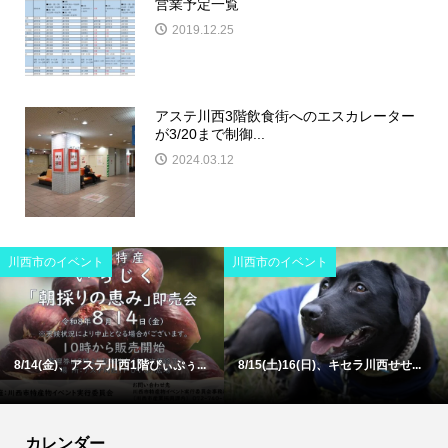
営業予定一覧
2019.12.25
アステ川西3階飲食街へのエスカレーター
が3/20まで制御...
2024.03.12
川西市のイベント
川西市のイベント
8/14(金)、アステ川西1階ぴぃぷぅ...
8/15(土)16(日)、キセラ川西せせ...
カレンダー