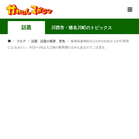
話題
川西市・猪名川町のトピックス
ブログ
話題
,
話題の風景、景色
阪神高速神田出口が6/24(水)からETC専用
になるみたい。6/22〜26は入口側の夜間通行止めもあるのでご注意を。