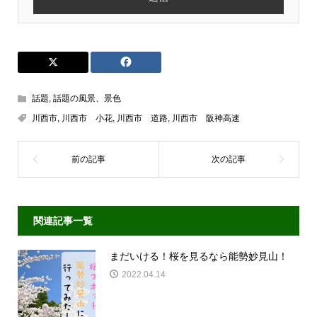
話題
,
話題の風景、景色
川西市
,
川西市 小花
,
川西市 道路
,
川西市 阪神高速
関連記事一覧
まだいける！桜を見るなら能勢妙見山！
2022.04.14