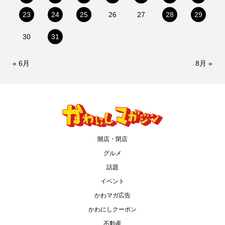
23
24
25
26
27
28
29
30
31
« 6月
8月 »
開店・閉店
グルメ
話題
イベント
かわマガ広告
かわにしクーポン
不動産