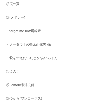
②僕の夏
③(メドレー)
・forget me not/尾崎豊
・ノーダウト/Official 髭男 dism
・愛を伝えたいだとか/あいみょん
④えのぐ
⑤Lemon/米津玄師
⑥今から(ワンコーラス)