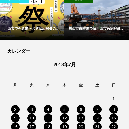
川西市で今週末〜お盆始め開催の...
川西市東畦野で旧川西市民病院跡...
カレンダー
2018年7月
月
火
水
木
金
土
日
1
2
3
4
5
6
7
8
9
10
11
12
13
14
15
16
17
18
19
20
21
22