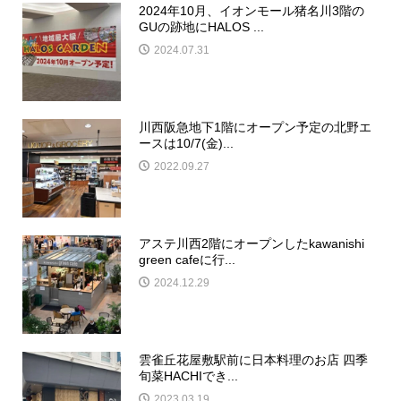
2024年10月、イオンモール猪名川3階の
GUの跡地にHALOS ...
2024.07.31
川西阪急地下1階にオープン予定の北野エ
ースは10/7(金)...
2022.09.27
アステ川西2階にオープンしたkawanishi
green cafeに行...
2024.12.29
雲雀丘花屋敷駅前に日本料理のお店 四季
旬菜HACHIでき...
2023.03.19