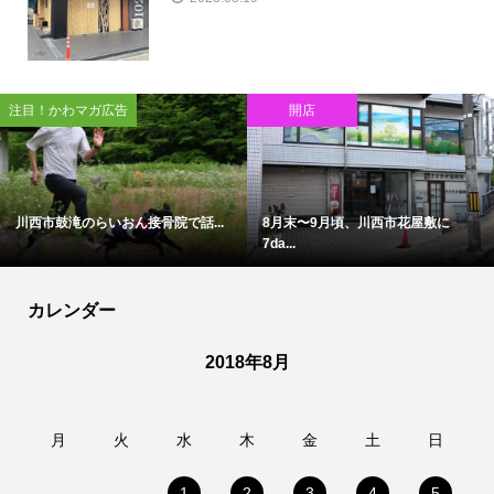
注目！かわマガ広告
開店
川西市鼓滝のらいおん接骨院で話...
8月末〜9月頃、川西市花屋敷に
7da...
カレンダー
2018年8月
月
火
水
木
金
土
日
1
2
3
4
5