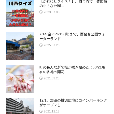
【かわにしクイズ！】川西市内で一番面積
の小さな公園...
2023.07.08
7/14(金)〜9/15(月)まで、西猪名公園ウォ
ーターランド...
2025.07.23
町の色んな所で桜が咲き始めたよ♪3/21現
在の各地の開花...
2021.03.23
12/1、加茂の桃源団地にコインパーキング
がオープンし...
2021.12.13