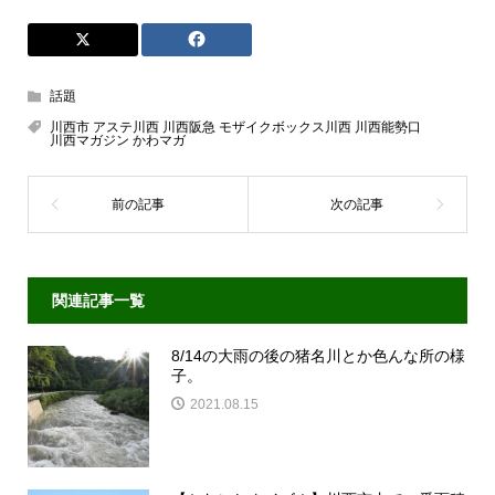
話題
川西市 アステ川西 川西阪急 モザイクボックス川西 川西能勢口
川西マガジン かわマガ
関連記事一覧
8/14の大雨の後の猪名川とか色んな所の様
子。
2021.08.15