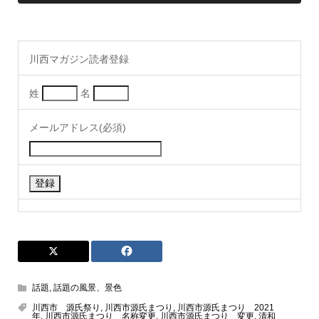
川西マガジン読者登録
姓
名
メールアドレス(必須)
話題
,
話題の風景、景色
川西市 源氏祭り
,
川西市源氏まつり
,
川西市源氏まつり 2021
年
,
川西市源氏まつり 名称変更
,
川西市源氏まつり 変更
,
清和