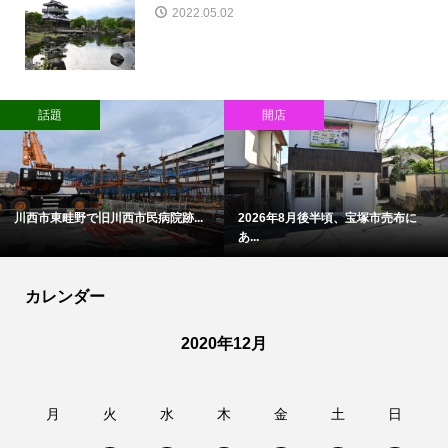
2022.05.02
話題
開店
川西市東畦野で旧川西市民病院跡...
2026年8月後半頃、宝塚市売布に
あ...
カレンダー
2020年12月
月
火
水
木
金
土
日