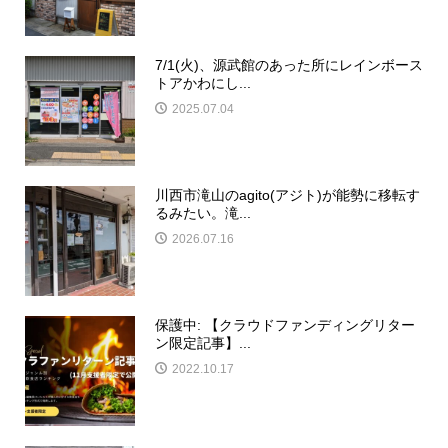
7/1(火)、源武館のあった所にレインボース
トアかわにし...
2025.07.04
川西市滝山のagito(アジト)が能勢に移転す
るみたい。滝...
2026.07.16
保護中: 【クラウドファンディングリター
ン限定記事】...
2022.10.17