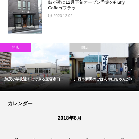
鼓が滝に12月下旬オープン予定のFluffy
Coffee(フラッ...
2023.12.02
開店
閉店
加茂小学校近くにできる宝塚市口...
川西市新田のごはんや山ちゃんが8...
カレンダー
2018年8月