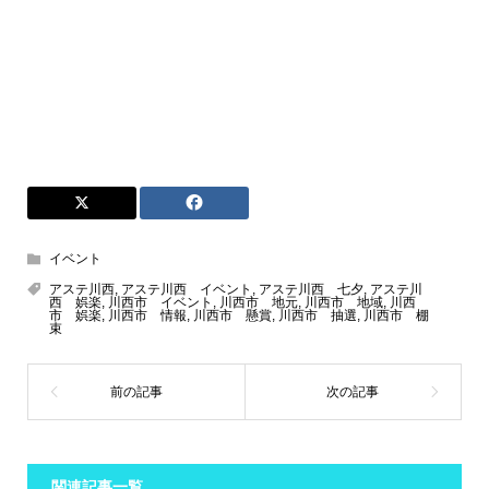
イベント
アステ川西
,
アステ川西 イベント
,
アステ川西 七夕
,
アステ川
西 娯楽
,
川西市 イベント
,
川西市 地元
,
川西市 地域
,
川西
市 娯楽
,
川西市 情報
,
川西市 懸賞
,
川西市 抽選
,
川西市 棚
束
関連記事一覧