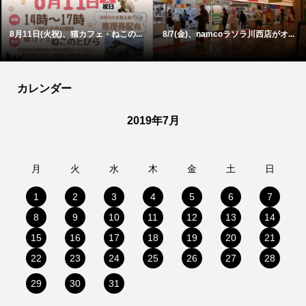
8月11日(火祝)、猫カフェ・ねこの...
8/7(金)、namcoラソラ川西店がオ...
カレンダー
2019年7月
月
火
水
木
金
土
日
1
2
3
4
5
6
7
8
9
10
11
12
13
14
15
16
17
18
19
20
21
22
23
24
25
26
27
28
29
30
31