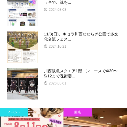
ッキで、涼を...
2024.08.08
11/3(日)、キセラ川西せせらぎ公園で多文
化交流フェス...
2024.10.21
川西阪急スクエア1階コンコースで4/30〜
5/12まで呪術廻...
2026.05.01
イベント
開店