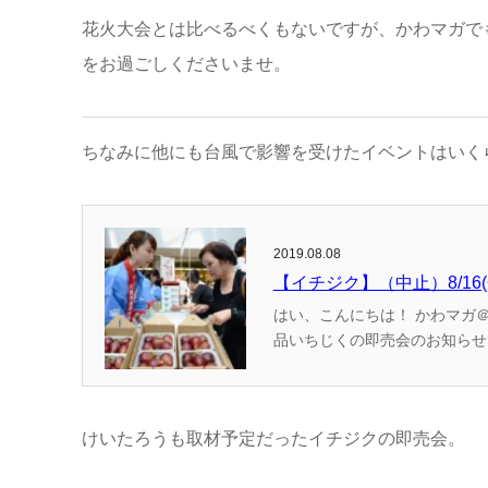
花火大会とは比べるべくもないですが、かわマガで
をお過ごしくださいませ。
ちなみに他にも台風で影響を受けたイベントはいく
2019.08.08
【イチジク】（中止）8/1
はい、こんにちは！ かわマガ＠けいたろうです。 (adsbygoogle = window.adsbygoogle || []).push({}); 毎年恒例の、川西名産
けいたろうも取材予定だったイチジクの即売会。