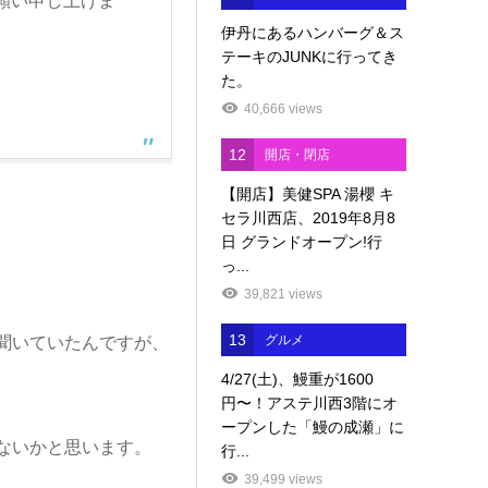
願い申し上げま
伊丹にあるハンバーグ＆ス
テーキのJUNKに行ってき
た。
40,666 views
12
開店・閉店
【開店】美健SPA 湯櫻 キ
セラ川西店、2019年8月8
日 グランドオープン!行
っ...
39,821 views
13
グルメ
聞いていたんですが、
4/27(土)、鰻重が1600
円〜！アステ川西3階にオ
ープンした「鰻の成瀬」に
ないかと思います。
行...
39,499 views