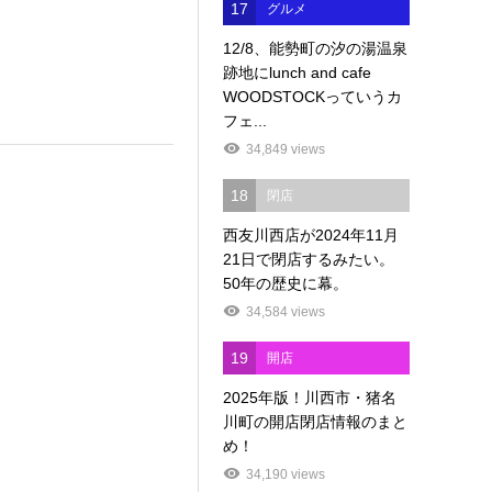
17
グルメ
12/8、能勢町の汐の湯温泉
跡地にlunch and cafe
WOODSTOCKっていうカ
フェ...
34,849 views
18
閉店
西友川西店が2024年11月
21日で閉店するみたい。
50年の歴史に幕。
34,584 views
19
開店
2025年版！川西市・猪名
川町の開店閉店情報のまと
め！
34,190 views