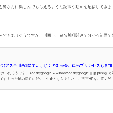
も皆さんに楽しんでもらえるような記事や動画を配信してきま
らでもありそうですが、川西市、猪名川町関連で分かる範囲で
6(金)アステ川西1階でいちじくの即売会。観光プリンセスも参
品いちじくの即売会のお知らせです！ ✳︎台風の接近に伴い、中止となりました。川西市HPをご覧くだ..