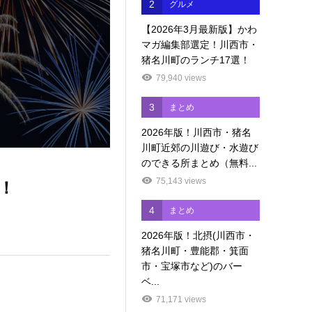
2
グルメ
【2026年3月最新版】かわ
マガ編集部選定！川西市・
猪名川町のランチ17選！
79,940 views
3
まとめ
2026年版！川西市・猪名
川町近郊の川遊び・水遊び
のできる所まとめ（無料...
75,143 views
！
4
まとめ
2026年版！北摂(川西市・
猪名川町・豊能郡・箕面
市・宝塚市など)のバー
ベ...
71,171 views