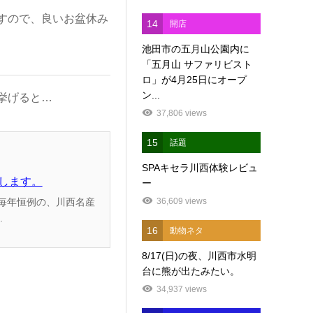
すので、良いお盆休み
14
開店
池田市の五月山公園内に
「五月山 サファリビスト
ロ」が4月25日にオープ
ン...
挙げると…
37,806 views
15
話題
SPAキセラ川西体験レビュ
加します。
ー
36,609 views
.
16
動物ネタ
8/17(日)の夜、川西市水明
台に熊が出たみたい。
34,937 views