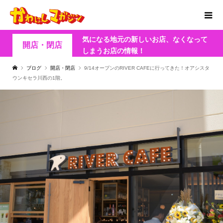
気になる地元の新しいお店、なくなって
開店・閉店
しまうお店の情報！
ブログ
開店・閉店
9/14オープンのRIVER CAFEに行ってきた！オアシスタ
ウンキセラ川西の1階。