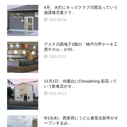
4月、火打にキッズクラブ川西北っていう
放課後児童クラ...
2022.04.08
アステ川西地下1階の「神戸六甲ケーキ工
房チロル」が10...
2020.10.13
11月1日、向陽台にChinadining 彩花って
いう飲食店がオ...
2021.09.23
9/13(水)、西多田にうどん食堂太鼓亭がオ
ープンするみ...