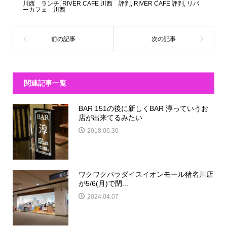
川西 ランチ
,
RIVER CAFE 川西 評判
,
RIVER CAFE 評判
,
リバ
ーカフェ 川西
関連記事一覧
BAR 151の後に新しくBAR 淳っていうお
店が出来てるみたい
2018.06.30
ワクワクパラダイスイオンモール猪名川店
が5/6(月)で閉...
2024.04.07