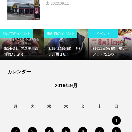
2023.09.11
開店
イベント
話題
8/7(金)、namcoラソ
川西市で今週末〜お盆
川西市東畦野で旧川西
ラ川西店がオ...
始め開催の...
市民病院跡...
カレンダー
2019年9月
月
火
水
木
金
土
日
1
2
3
4
5
6
7
8