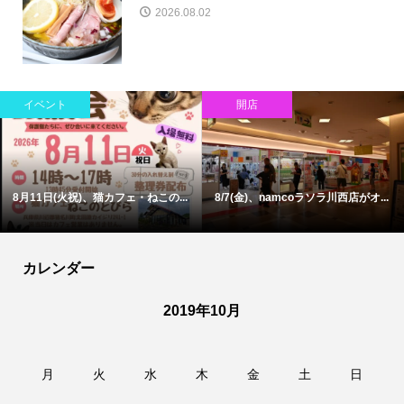
2026.08.02
イベント
開店
8月11日(火祝)、猫カフェ・ねこの...
8/7(金)、namcoラソラ川西店がオ...
カレンダー
2019年10月
月
火
水
木
金
土
日