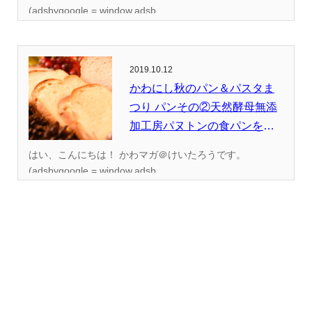
(adsbygoogle = window.adsb...
2019.10.12
かわにし秋のパン＆パスタま
つり パンその②天然酵母無添
加工房パヌトンの食パンを食
べて...
はい、こんにちは！ かわマガ＠けいたろうです。
(adsbygoogle = window.adsb...