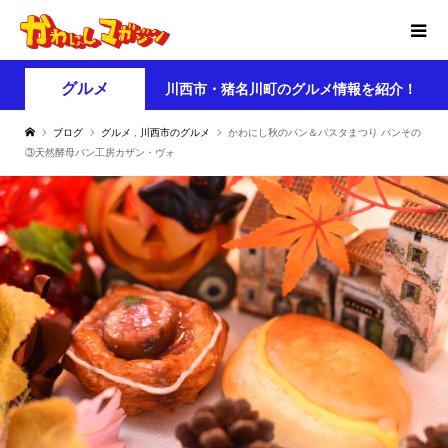
グルメ
川西市・猪名川町のグルメ情報を紹介！
ブログ
グルメ
,
川西市のグルメ
かわにし秋のパン＆パスタまつり パンその
③天然酵母パン工房カザン・ヴォ