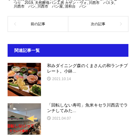
つり 2019
,
天然酵母パン工房 カザン・ヴォ
,
川西市 パスタ
,
川西市 パン
,
川西市 パン屋
,
清和台 パン
関連記事一覧
和みダイニング森のくまさんの和ランチプ
レート。小鉢...
2021.10.14
「回転しない寿司」魚米キセラ川西店でラ
ンチしてみた...
2021.04.07