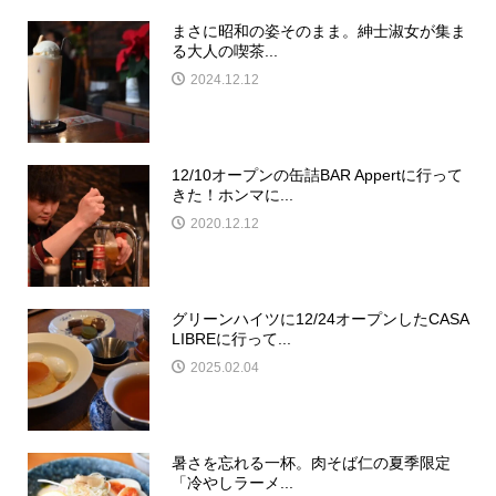
まさに昭和の姿そのまま。紳士淑女が集ま
る大人の喫茶...
2024.12.12
12/10オープンの缶詰BAR Appertに行って
きた！ホンマに...
2020.12.12
グリーンハイツに12/24オープンしたCASA
LIBREに行って...
2025.02.04
暑さを忘れる一杯。肉そば仁の夏季限定
「冷やしラーメ...