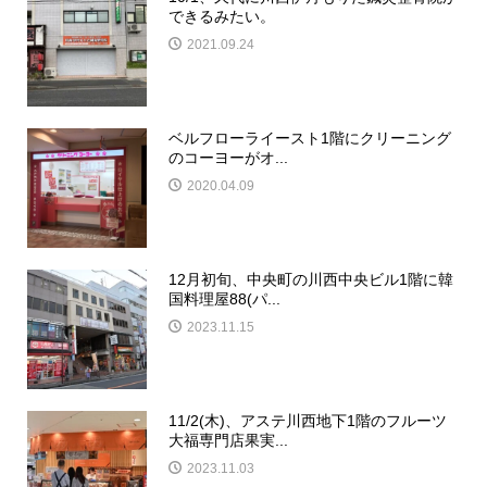
できるみたい。
2021.09.24
ベルフローライースト1階にクリーニング
のコーヨーがオ...
2020.04.09
12月初旬、中央町の川西中央ビル1階に韓
国料理屋88(パ...
2023.11.15
11/2(木)、アステ川西地下1階のフルーツ
大福専門店果実...
2023.11.03