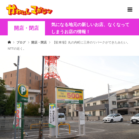
気になる地元の新しいお店、なくなって
開店・閉店
しまうお店の情報！
ブログ
開店・閉店
【駐車場】丸の内町に三井のリパークができたみたい。
NTTの近く。