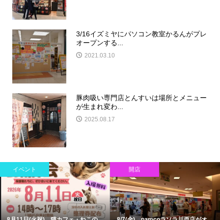
3/16イズミヤにパソコン教室かるんがプレ
オープンする...
2021.03.10
豚肉吸い専門店とんすいは場所とメニュー
が生まれ変わ...
2025.08.17
イベント
開店
8月11日(火祝)、猫カフェ・ねこの...
8/7(金)、namcoラソラ川西店がオ...