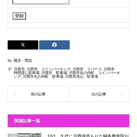
開店・閉店
川西市
,
川西市 コインパーキング
,
川西市 リパーク
,
川西市
時間貸し駐車場
,
川西市 駐車場
,
川西市丸の内町 コインパーキ
ング
,
川西市丸の内町 駐車場
,
川西市滝山 駐車場
関連記事一覧
10/1、久代に川西伊丹もりた鍼灸整骨院が