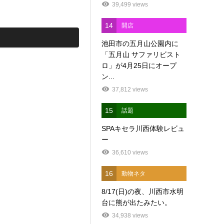
39,499 views
14
開店
池田市の五月山公園内に
「五月山 サファリビスト
ロ」が4月25日にオープ
ン...
37,812 views
15
話題
SPAキセラ川西体験レビュ
ー
36,610 views
16
動物ネタ
8/17(日)の夜、川西市水明
台に熊が出たみたい。
34,938 views