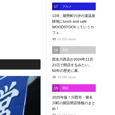
17
グルメ
12/8、能勢町の汐の湯温泉
跡地にlunch and cafe
WOODSTOCKっていうカ
フェ...
34,850 views
18
閉店
西友川西店が2024年11月
21日で閉店するみたい。
50年の歴史に幕。
34,586 views
19
開店
2025年版！川西市・猪名
川町の開店閉店情報のまと
め！