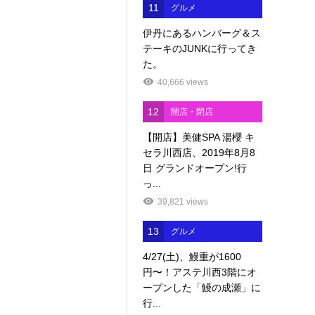
11
グルメ
伊丹にあるハンバーグ＆ス
テーキのJUNKに行ってき
た。
40,666 views
12
開店・閉店
【開店】美健SPA 湯櫻 キ
セラ川西店、2019年8月8
日 グランドオープン!行
っ...
39,821 views
13
グルメ
4/27(土)、鰻重が1600
円〜！アステ川西3階にオ
ープンした「鰻の成瀬」に
行...