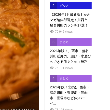
2
グルメ
【2026年3月最新版】かわ
マガ編集部選定！川西市・
猪名川町のランチ17選！
79,945 views
3
まとめ
2026年版！川西市・猪名
川町近郊の川遊び・水遊び
のできる所まとめ（無料...
75,191 views
4
まとめ
2026年版！北摂(川西市・
猪名川町・豊能郡・箕面
市・宝塚市など)のバー
ベ...
71,191 views