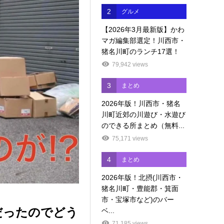
2
グルメ
【2026年3月最新版】かわ
マガ編集部選定！川西市・
猪名川町のランチ17選！
79,942 views
3
まとめ
2026年版！川西市・猪名
川町近郊の川遊び・水遊び
のできる所まとめ（無料...
75,171 views
4
まとめ
2026年版！北摂(川西市・
猪名川町・豊能郡・箕面
市・宝塚市など)のバー
だったのでどう
ベ...
71,185 views