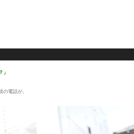
？」
談の電話が。