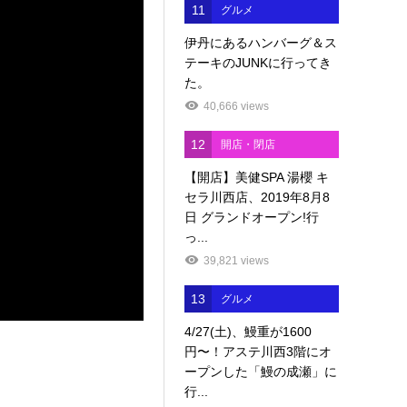
11
グルメ
伊丹にあるハンバーグ＆ス
テーキのJUNKに行ってき
た。
40,666 views
12
開店・閉店
【開店】美健SPA 湯櫻 キ
セラ川西店、2019年8月8
日 グランドオープン!行
っ...
39,821 views
13
グルメ
4/27(土)、鰻重が1600
円〜！アステ川西3階にオ
ープンした「鰻の成瀬」に
行...