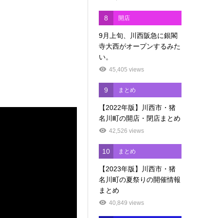
8
開店
9月上旬、川西阪急に銀閣
寺大西がオープンするみた
い。
45,405 views
9
まとめ
【2022年版】川西市・猪
名川町の開店・閉店まとめ
42,526 views
10
まとめ
【2023年版】川西市・猪
名川町の夏祭りの開催情報
まとめ
40,849 views