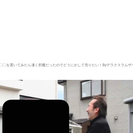
に〇〇を置いてみたら凄く邪魔だったのでどうにかして売りたい！Byデラクスラムザ