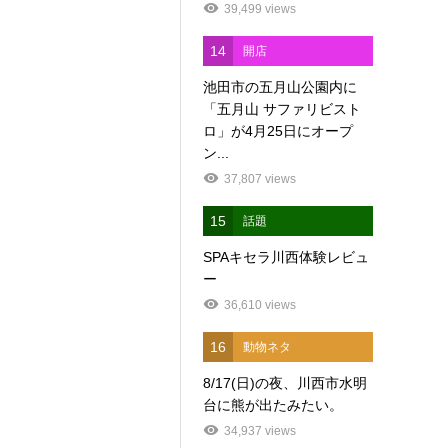
39,499 views
14
開店
池田市の五月山公園内に
「五月山 サファリビスト
ロ」が4月25日にオープ
ン...
37,807 views
15
話題
SPAキセラ川西体験レビュ
ー
36,610 views
16
動物ネタ
8/17(日)の夜、川西市水明
台に熊が出たみたい。
34,937 views