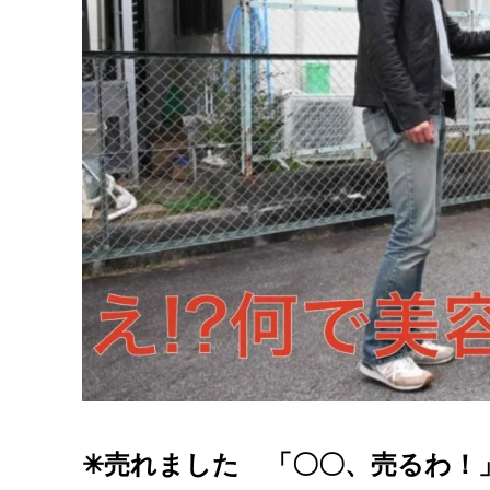
✳︎売れました 「〇〇、売るわ