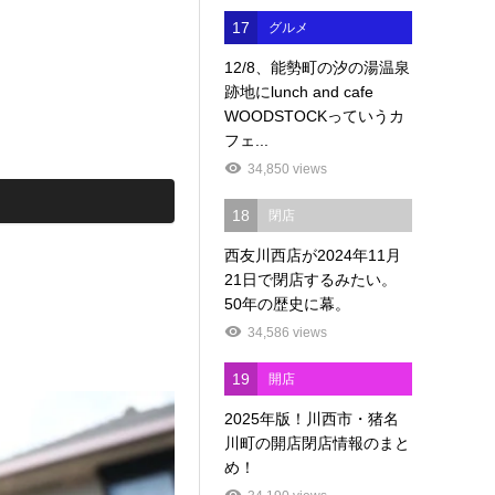
17
グルメ
12/8、能勢町の汐の湯温泉
跡地にlunch and cafe
WOODSTOCKっていうカ
フェ...
34,850 views
18
閉店
西友川西店が2024年11月
21日で閉店するみたい。
50年の歴史に幕。
34,586 views
19
開店
2025年版！川西市・猪名
川町の開店閉店情報のまと
め！