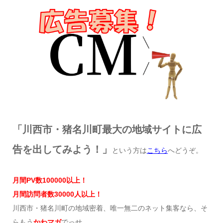
「川西市・猪名川町最大の地域サイトに広
告を出してみよう！」
という方は
こちら
へどうぞ。
月間
PV
数
100000
以上！
月間訪問者数
30000
人以上！
川西市・猪名川町の地域密着、唯一無二のネット集客なら、そ
らもう
かわマガ
でっせ。