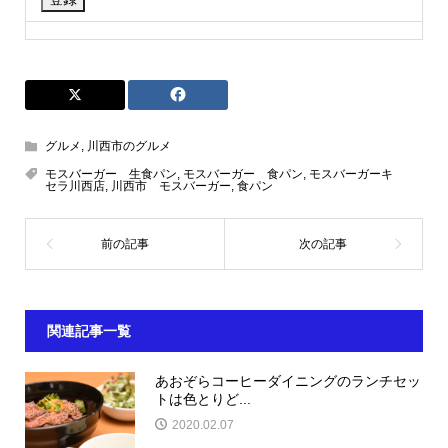
グルメ
,
川西市のグルメ
モスバーガー 生食パン
,
モスバーガー 食パン
,
モスバーガーキ
セラ川西店
,
川西市 モスバーガー
,
食パン
関連記事一覧
あおぞらコーヒーダイニングのランチセッ
トは色とりど...
2020.02.07