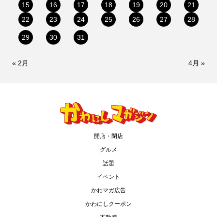
15
16
17
18
19
20
21
22
23
24
25
26
27
28
29
30
31
« 2月
4月 »
開店・閉店
グルメ
話題
イベント
かわマガ広告
かわにしクーポン
情報提供をする！
広告掲載について
ランチ特集！