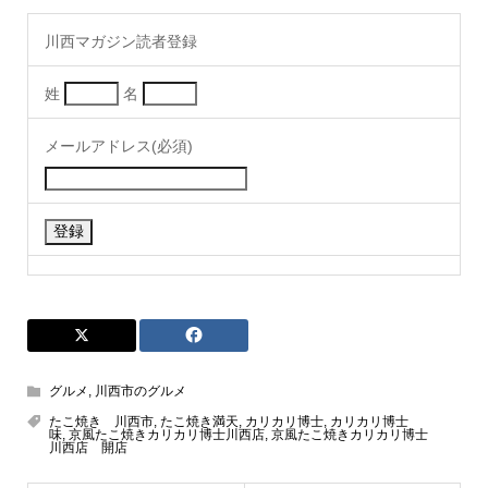
川西マガジン読者登録
姓
名
メールアドレス(必須)
グルメ
,
川西市のグルメ
たこ焼き 川西市
,
たこ焼き満天
,
カリカリ博士
,
カリカリ博士
味
,
京風たこ焼きカリカリ博士川西店
,
京風たこ焼きカリカリ博士
川西店 開店