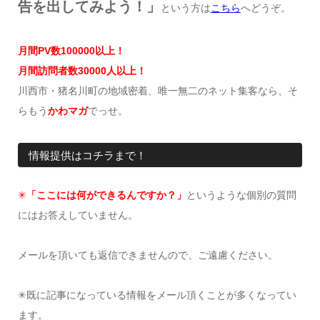
告を出してみよう！」
という方は
こちら
へどうぞ。
月間
PV
数
100000
以上！
月間訪問者数
30000
人以上！
川西市・猪名川町の地域密着、唯一無二のネット集客なら、そ
らもう
かわマガ
でっせ。
情報提供はコチラまで！
✳︎
「ここには何ができるんですか？」
というような個別の質問
にはお答えしていません。
メールを頂いても返信できませんので、ご遠慮ください。
✳︎既に記事になっている情報をメール頂くことが多くなってい
ます。