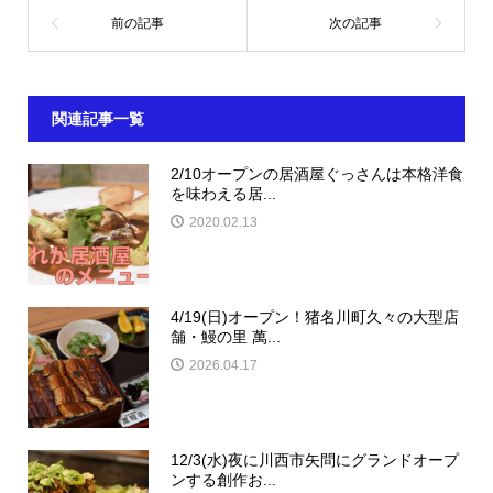
関連記事一覧
2/10オープンの居酒屋ぐっさんは本格洋食
を味わえる居...
2020.02.13
4/19(日)オープン！猪名川町久々の大型店
舗・鰻の里 萬...
2026.04.17
12/3(水)夜に川西市矢問にグランドオープ
ンする創作お...