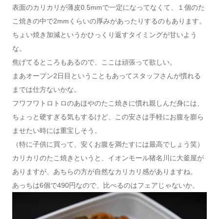
表面のカリカリが薄皮0.5mmで一定になってなくて、１個のた
こ焼きの中で2mmくらいの厚みがあったりするのもあります。
ちょい焼き加減というかひっくり返すタイミングが甘いよう
な。
焦げてるところもあるので、ここは頑張って欲しい。
まあオープン2日目ということもあってスタッフさんが慣れる
までは仕方ないかな。
フワフワトロトロのあほやのたこ焼きに慣れ親しんだ身には、
ちょっと硬すぎる気もするけど、この安さは手軽にお腹を膨ら
ませたい時には重宝しそう。
（特に子供に買って、安くお腹を満たすには最高でしょう笑）
カリカリのたこ焼きというと、イオンモール猪名川に大釜屋が
ありますが、あちらの方が自然なカリカリ感がありますね。
あっちは6個で490円なので、比べるのはフェアじゃないか。