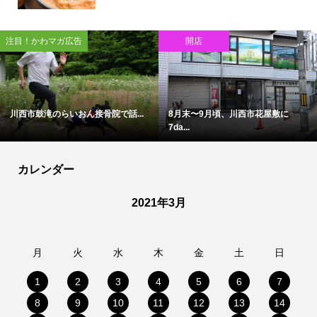
注目！かわマガ広告
開店
川西市鼓滝のらいおん接骨院で話...
8月末〜9月頃、川西市花屋敷に
7da...
カレンダー
2021年3月
月
火
水
木
金
土
日
1
2
3
4
5
6
7
8
9
10
11
12
13
14