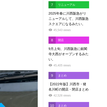
7
リニューアル
2025年春に川西阪急がリ
ニューアルして、川西阪急
スクエアになるみたい。
45,543 views
8
開店
9月上旬、川西阪急に銀閣
寺大西がオープンするみた
い。
45,405 views
9
まとめ
【2022年版】川西市・猪
名川町の開店・閉店まとめ
42,526 views
10
まとめ