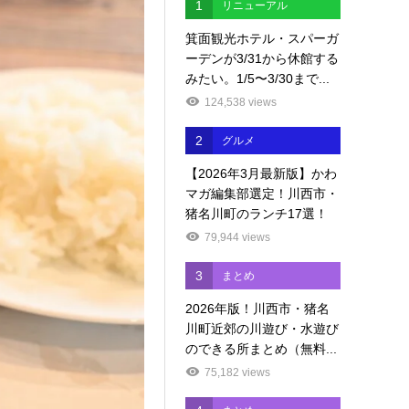
1
リニューアル
箕面観光ホテル・スパーガ
ーデンが3/31から休館する
みたい。1/5〜3/30まで...
124,538 views
2
グルメ
【2026年3月最新版】かわ
マガ編集部選定！川西市・
猪名川町のランチ17選！
79,944 views
3
まとめ
2026年版！川西市・猪名
川町近郊の川遊び・水遊び
のできる所まとめ（無料...
75,182 views