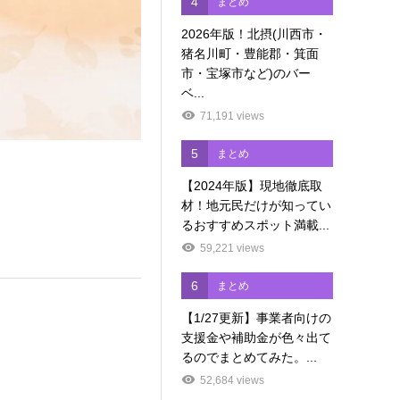
4
まとめ
2026年版！北摂(川西市・
猪名川町・豊能郡・箕面
市・宝塚市など)のバー
ベ...
71,191 views
5
まとめ
【2024年版】現地徹底取
材！地元民だけが知ってい
るおすすめスポット満載...
59,221 views
6
まとめ
【1/27更新】事業者向けの
支援金や補助金が色々出て
るのでまとめてみた。...
52,684 views