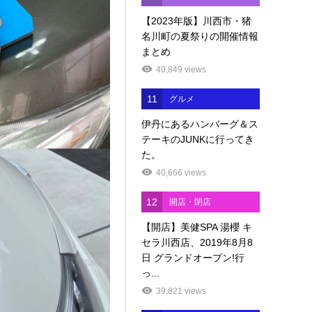
【2023年版】川西市・猪
名川町の夏祭りの開催情報
まとめ
40,849 views
11
グルメ
伊丹にあるハンバーグ＆ス
テーキのJUNKに行ってき
た。
40,666 views
12
開店・閉店
【開店】美健SPA 湯櫻 キ
セラ川西店、2019年8月8
日 グランドオープン!行
っ...
39,821 views