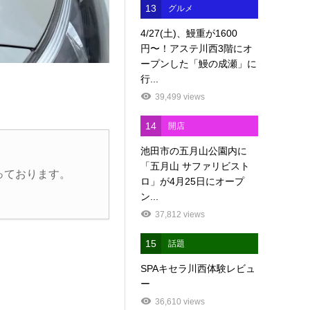
13
グルメ
4/27(土)、鰻重が1600
円〜！アステ川西3階にオ
ープンした「鰻の成瀬」に
行...
39,499 views
14
開店
池田市の五月山公園内に
「五月山 サファリビスト
っております。
ロ」が4月25日にオープ
ン...
37,812 views
15
話題
SPAキセラ川西体験レビュ
ー
36,610 views