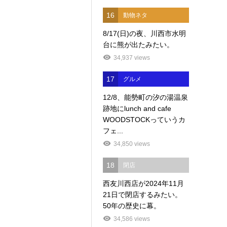
16
動物ネタ
8/17(日)の夜、川西市水明
台に熊が出たみたい。
34,937 views
17
グルメ
12/8、能勢町の汐の湯温泉
跡地にlunch and cafe
WOODSTOCKっていうカ
フェ...
34,850 views
18
閉店
西友川西店が2024年11月
21日で閉店するみたい。
50年の歴史に幕。
34,586 views