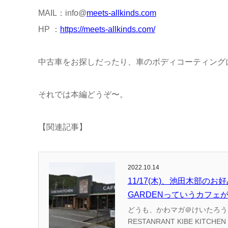
MAIL：info@
meets-allkinds.com
HP ：
https://meets-allkinds.com/
中古車をお探しだったり、車のボディコーティング
それでは本編どうぞ〜。
【関連記事】
2022.10.14
11/17(木)、池田木部のお好み焼
GARDENっていうカフェ
どうも、かわマガ＠けいたろうです！ 開店情報です！ 11/17(木)、池田木部のお好み焼き偶