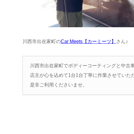
川西市出在家町の
Car Meets【カーミーツ】
さん♪
川西市出在家町でボディーコーティングと中古
店主が心を込めて1台1台丁寧に作業させていた
是非ご利用くださいませ。