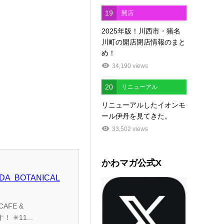
19
開店
2025年版！川西市・猪名
川町の開店閉店情報のまと
め！
34,190 views
20
リニューアル
リニューアルしたイオンモ
ール伊丹を見てきた。
33,502 views
かわマガ公式X
A BOTANICAL
RESTANRANT KIBE KITCHEN IKEDA BOTANICAL GARDENっていうカフェががオープンするようです！ ✳︎11...