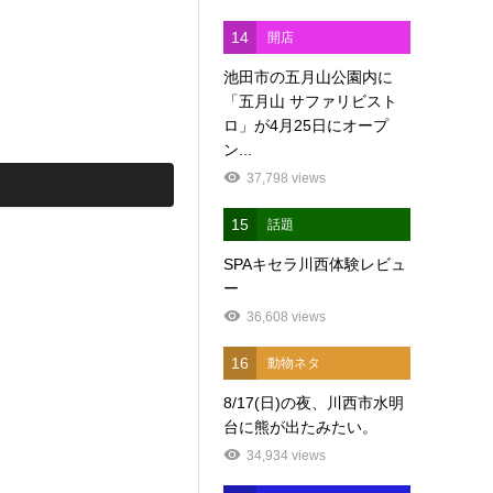
14
開店
池田市の五月山公園内に
「五月山 サファリビスト
ロ」が4月25日にオープ
ン...
37,798 views
15
話題
SPAキセラ川西体験レビュ
ー
36,608 views
16
動物ネタ
8/17(日)の夜、川西市水明
台に熊が出たみたい。
34,934 views