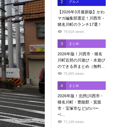
2
グルメ
【2026年3月最新版】かわ
マガ編集部選定！川西市・
猪名川町のランチ17選！
79,916 views
3
まとめ
2026年版！川西市・猪名
川町近郊の川遊び・水遊び
のできる所まとめ（無料...
75,065 views
4
まとめ
2026年版！北摂(川西市・
猪名川町・豊能郡・箕面
市・宝塚市など)のバー
ベ...
71,149 views