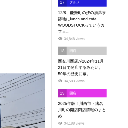
17
グルメ
12/8、能勢町の汐の湯温泉
跡地にlunch and cafe
WOODSTOCKっていうカ
フェ...
34,848 views
18
閉店
西友川西店が2024年11月
21日で閉店するみたい。
50年の歴史に幕。
34,583 views
19
開店
2025年版！川西市・猪名
川町の開店閉店情報のまと
め！
34,188 views