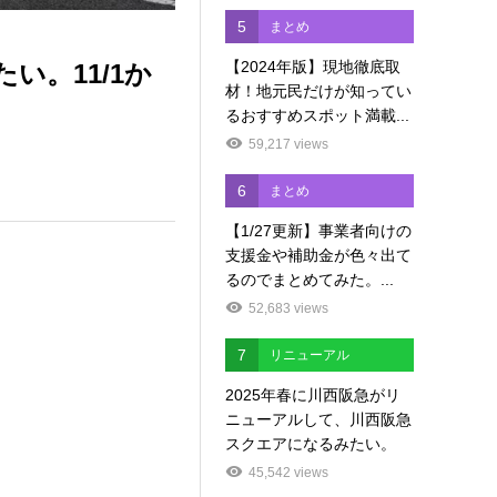
5
まとめ
【2024年版】現地徹底取
。11/1か
材！地元民だけが知ってい
るおすすめスポット満載...
59,217 views
6
まとめ
【1/27更新】事業者向けの
支援金や補助金が色々出て
るのでまとめてみた。...
52,683 views
7
リニューアル
2025年春に川西阪急がリ
ニューアルして、川西阪急
スクエアになるみたい。
45,542 views