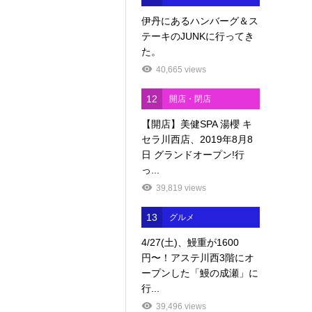
伊丹にあるハンバーグ＆ス
テーキのJUNKに行ってき
た。
40,665 views
12
開店・閉店
【開店】美健SPA 湯櫻 キ
セラ川西店、2019年8月8
日 グランドオープン!行
っ...
39,819 views
13
グルメ
4/27(土)、鰻重が1600
円〜！アステ川西3階にオ
ープンした「鰻の成瀬」に
行...
39,496 views