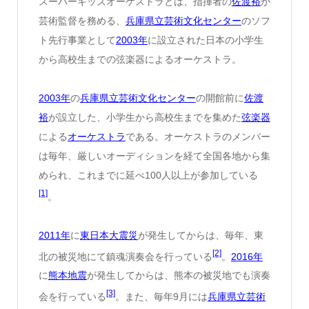
スーパーキッズオーケストラとは、指揮者の
佐渡裕
が
芸術監督を務める、
兵庫県立芸術文化センター
のソフ
ト先行事業として
2003年
に設立された日本の小学生
から高校生までの弦楽器によるオーケストラ。
2003年
の
兵庫県立芸術文化センター
の開館前に
佐渡
裕
が設立した、小学生から高校生までを集めた
弦楽器
による
オーケストラ
である。オーケストラのメンバー
は毎年、厳しいオーディションを経て全国各地から集
められ、これまでに延べ100人以上が参加している
[1]
。
2011年
に
東日本大震災
が発生してからは、毎年、東
[2]
北の被災地にて鎮魂演奏会を行っている
。
2016年
に
熊本地震
が発生してからは、熊本の被災地でも演奏
[3]
会を行っている
。また、毎年9月には
兵庫県立芸術