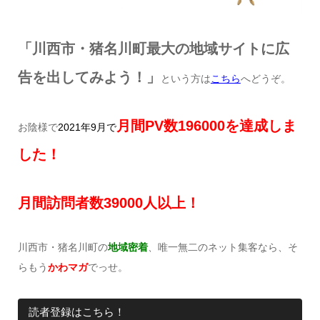
「川西市・猪名川町最大の地域サイトに広
告を出してみよう！」
という方は
こちら
へどうぞ。
月間
PV
数
196000
を達成しま
お陰様で
2021
年
9
月で
した！
月間訪問者数
39000
人以上！
川西市・猪名川町の
地域密着
、唯一無二のネット集客なら、そ
らもう
かわマガ
でっせ。
読者登録はこちら！