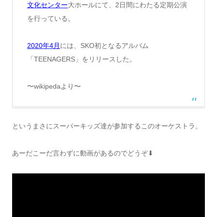
文化センター
大ホールにて、2日間にわたる定期公演
を行っている。
2020年
4月
には、SKO初となるアルバム
「TEENAGERS」をリリースした。
〜wikipedaより〜
というまさにスーパーキッズ達が参加するこのオーケストラ。
あーだこーだ言わずに動画があるのでどうぞ⬇︎