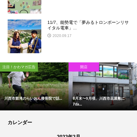
11/7、能勢電で「夢みるトロンボーンリサ
イタル電車」...
2020.09.17
注目！かわマガ広告
開店
川西市鼓滝のらいおん接骨院で話...
8月末〜9月頃、川西市花屋敷に
7da...
カレンダー
2022年2月