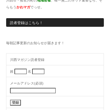
川西市・猪名川町の
地域密着
、唯一無二のネット集客なら、そ
らもう
かわマガ
でっせ。
読者登録はこちら！
毎朝記事更新のお知らせが届きます！
川西マガジン読者登録
姓
名
メールアドレス(必須)