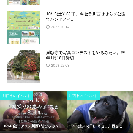
10/15(土)16(日)、キセラ川西せせらぎ公園
でハンドメイ...
2022.10.14
満願寺で写真コンテストをやるみたい。来
年1月18日締切
2018.12.03
川西市のイベント
川西市のイベント
8/14(金)、アステ川西1階ぴぃぷぅ...
8/15(土)16(日)、キセラ川西せせ...