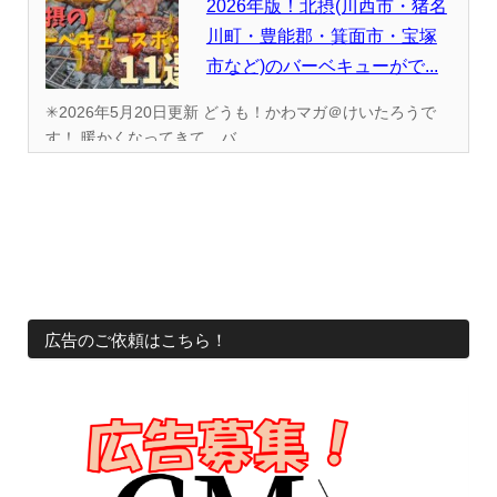
2026年版！北摂(川西市・猪名
川町・豊能郡・箕面市・宝塚
市など)のバーベキューがで...
✳︎2026年5月20日更新 どうも！かわマガ＠けいたろうで
す！ 暖かくなってきて、バ...
広告のご依頼はこちら！