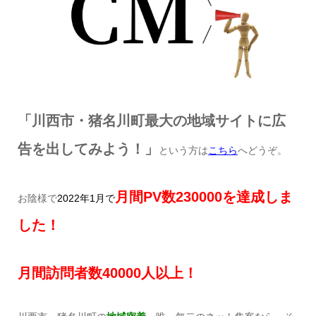
「川西市・猪名川町最大の地域サイトに広
告を出してみよう！」
という方は
こちら
へどうぞ。
月間
PV
数230
000
を達成しま
お陰様で
2022
年1
月で
した！
月間訪問者数40
000
人以上！