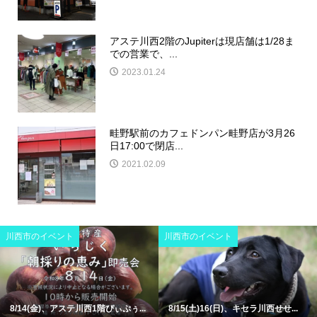
アステ川西2階のJupiterは現店舗は1/28ま
での営業で、...
2023.01.24
畦野駅前のカフェドンパン畦野店が3月26
日17:00で閉店...
2021.02.09
川西市のイベント
川西市のイベント
8/14(金)、アステ川西1階ぴぃぷぅ...
8/15(土)16(日)、キセラ川西せせ...