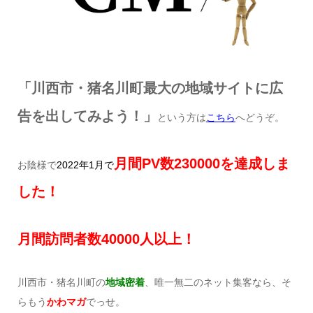
「川西市・猪名川町最大の地域サイトに広
告を出してみよう！」
という方は
こちら
へどうぞ。
月間
PV
数230
000
を達成しま
お陰様で
2022
年1
月で
した！
月間訪問者数40
000
人以上！
川西市・猪名川町の
地域密着
、唯一無二のネット集客なら、そ
らもう
かわマガ
でっせ。