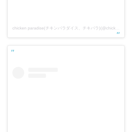
chicken paradise(チキンパラダイス、チキパラ)(@chickenparadise.kawanishi)がシェアした投稿