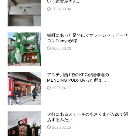
いう雑貨屋さん...
2024.08.04
栄町にあった足でほぐすフーレセラピーサ
ロンFumyaが移...
2025.06.20
アステ川西1階のKFCが鍵修理の
MENDING PUBのあった所ま...
2025.04.17
火打にあるステーキのあさくまが7/26で閉
店するみたい
2020.07.15