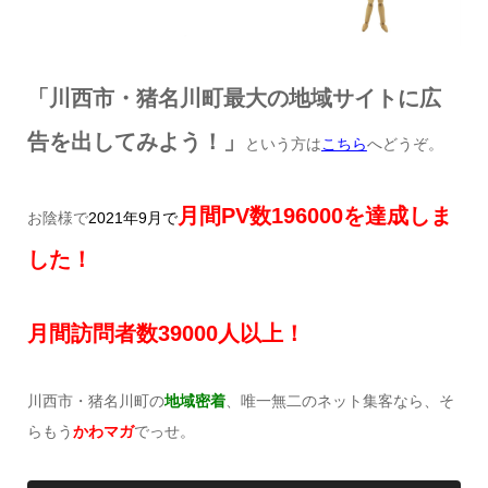
「川西市・猪名川町最大の地域サイトに広
告を出してみよう！」
という方は
こちら
へどうぞ。
月間
PV
数
196000を達成しま
お陰様で
2021年9月で
した！
月間訪問者数
39000
人以上！
川西市・猪名川町の
地域密着
、唯一無二のネット集客なら、そ
らもう
かわマガ
でっせ。