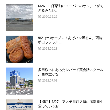
6/26、山下駅前にスーパーのサンディがで
きるみたい。
2020.12.25
9/21(土)オープン！あげパン屋るん川西能
勢口ラソラ川...
2024.09.28
多田桜木にあったレパード英会話スクール
川西教室がな...
2022.07.03
【開店】3/27、アステ川西２階に御影新生
堂っていうお...