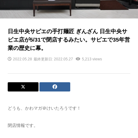
日生中央サピエの手打麺匠 ぎんざん 日生中央サ
ピエ店が5/31で閉店するみたい。サピエで35年営
業の歴史に幕。
2022.05.28
最終更新日: 2022.05.27
5,213 views
どうも、かわマガ＠けいたろうです！
閉店情報です。