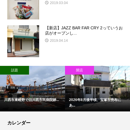
2019.03.04
【新店】JAZZ BAR FAR CRY 2っていうお
店がオープンし...
2019.04.14
話題
開店
川西市東畦野で旧川西市民病院跡...
2026年8月後半頃、宝塚市売布に
あ...
カレンダー