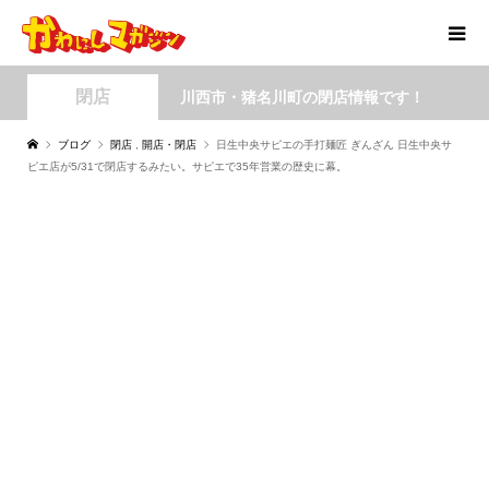
閉店
川西市・猪名川町の閉店情報です！
ブログ
閉店
,
開店・閉店
日生中央サピエの手打麺匠 ぎんざん 日生中央サ
ピエ店が5/31で閉店するみたい。サピエで35年営業の歴史に幕。