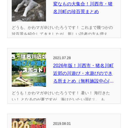
変なもの大集合！川西市・猪
名川町の珍百景まとめ
どうも、かわマガ＠けいたろうです！ これまで幾つかの
珍百景を紹介してきましたが、新しい読者の方も増え...
2021.07.28
2026年版！川西市・猪名川町
近郊の川遊び・水遊びのでき
る所まとめ（無料施設中心/
全...
どうも！かわマガ＠けいたろうです！ 暑い！ 海行きた
い！ となるのが夏ですが、海はだいたい混むし、も...
2019.08.01