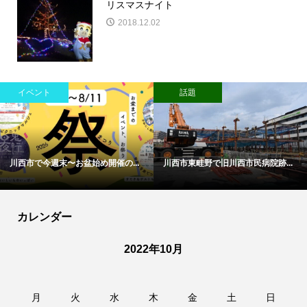
リスマスナイト
2018.12.02
イベント
話題
川西市で今週末〜お盆始め開催の...
川西市東畦野で旧川西市民病院跡...
カレンダー
2022年10月
月
火
水
木
金
土
日