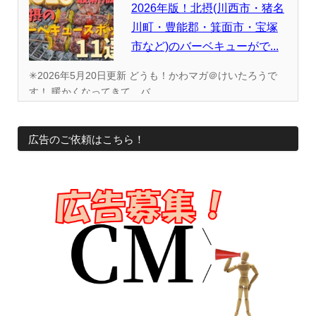
2026年版！北摂(川西市・猪名
川町・豊能郡・箕面市・宝塚
市など)のバーベキューがで...
✳︎2026年5月20日更新 どうも！かわマガ＠けいたろうで
す！ 暖かくなってきて、バ...
広告のご依頼はこちら！