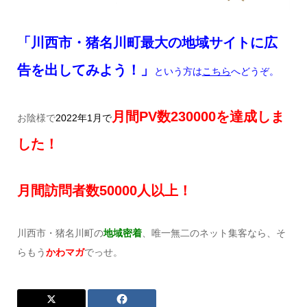
「川西市・猪名川町最大の地域サイトに広
告を出してみよう！」
という方は
こちら
へどうぞ。
月間
PV
数230
000
を達成しま
お陰様で
2022
年1
月で
した！
月間訪問者数50
000
人以上！
川西市・猪名川町の
地域密着
、唯一無二のネット集客なら、そ
らもう
かわマガ
でっせ。