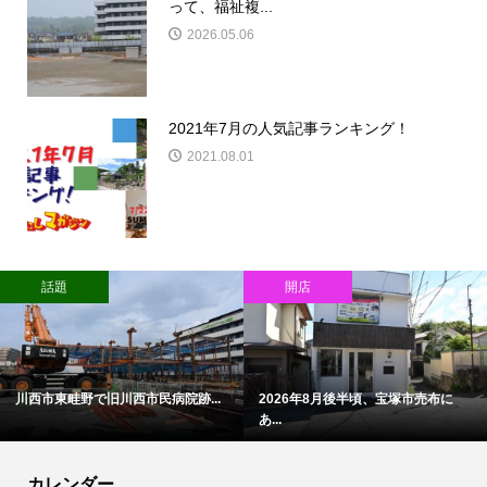
って、福祉複...
2026.05.06
2021年7月の人気記事ランキング！
2021.08.01
注目！かわマガ広告
開店
川西市鼓滝のらいおん接骨院で話...
8月末〜9月頃、川西市花屋敷に
7da...
カレンダー