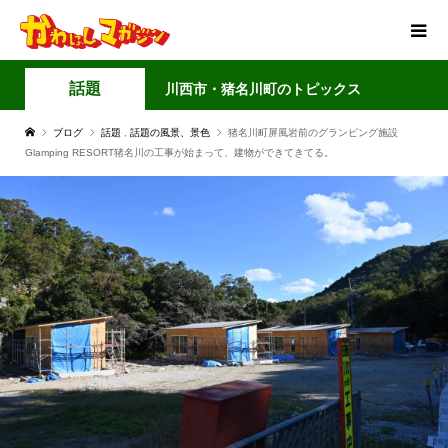
話題
川西市・猪名川町のトピックス
ブログ
話題
,
話題の風景、景色
猪名川町屏風岩前のグランピング施設
Glamping RESORT猪名川の工事が始まって、建物ができてきてる。