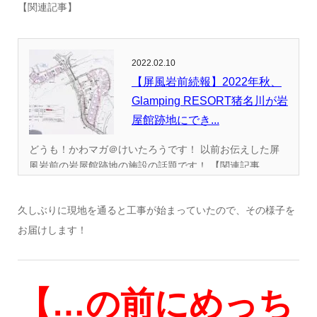
【関連記事】
2022.02.10
【屏風岩前続報】2022年秋、
Glamping RESORT猪名川が岩
屋館跡地にでき...
どうも！かわマガ＠けいたろうです！ 以前お伝えした屏
風岩前の岩屋館跡地の施設の話題です！ 【関連記事...
久しぶりに現地を通ると工事が始まっていたので、その様子を
お届けします！
【
…
の前にめっち