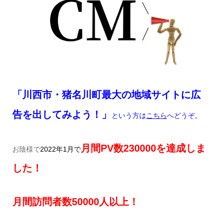
「川西市・猪名川町最大の地域サイトに広
告を出してみよう！」
という方は
こちら
へどうぞ。
月間
PV
数
230
000
を達成しま
お陰様で
2022
年
1
月で
した！
月間訪問者数
50
000
人以上！