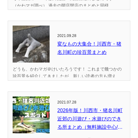
（かわマガ調べ） 過去の開店閉店のまとめと同様...
2021.09.28
変なもの大集合！川西市・猪
名川町の珍百景まとめ
どうも、かわマガ＠けいたろうです！ これまで幾つかの
珍百景を紹介してきましたが、新しい読者の方も増え...
2021.07.28
2026年版！川西市・猪名川町
近郊の川遊び・水遊びのでき
る所まとめ（無料施設中心/
全...