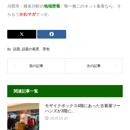
川西市・猪名川町の
地域密着
、唯一無二のネット集客なら、そ
らもう
かわマガ
でっせ。
話題
,
話題の風景、景色
関連記事一覧
モザイクボックス4階にあった古着屋ツー
ハンズが3階に...
2019.10.20