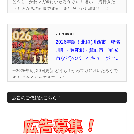
どうも！かわマガ＠けいたろうです！ 暑い！ 海行きた
い！ となるのが夏ですが、海はだいたい混むし、も...
2019.08.01
2026年版！北摂(川西市・猪名
川町・豊能郡・箕面市・宝塚
市など)のバーベキューがで...
✳︎2026年5月20日更新 どうも！かわマガ＠けいたろうで
す！ 暖かくなってきて、バ...
広告のご依頼はこちら！