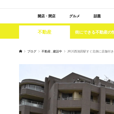
開店・閉店
グルメ
話題
不動産
街にできる不動産の
ブログ
不動産
,
建設中
JR川西池田駅すぐ北側に店舗付