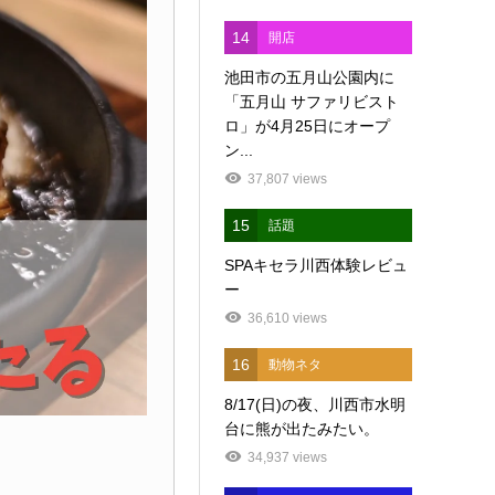
14
開店
池田市の五月山公園内に
「五月山 サファリビスト
ロ」が4月25日にオープ
ン...
37,807 views
15
話題
SPAキセラ川西体験レビュ
ー
36,610 views
16
動物ネタ
8/17(日)の夜、川西市水明
台に熊が出たみたい。
34,937 views