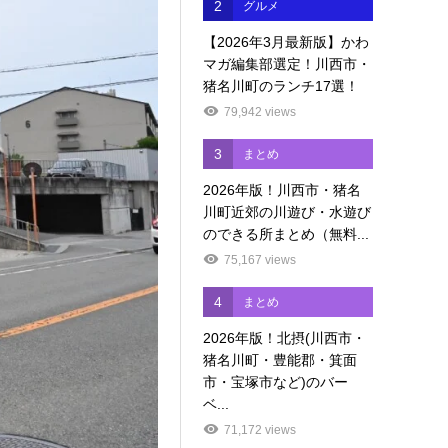
2
グルメ
【2026年3月最新版】かわ
マガ編集部選定！川西市・
猪名川町のランチ17選！
79,942 views
3
まとめ
2026年版！川西市・猪名
川町近郊の川遊び・水遊び
のできる所まとめ（無料...
75,167 views
4
まとめ
2026年版！北摂(川西市・
猪名川町・豊能郡・箕面
市・宝塚市など)のバー
ベ...
71,172 views