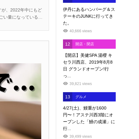
伊丹にあるハンバーグ＆ス
テーキのJUNKに行ってき
た。
40,666 views
12
開店・閉店
【開店】美健SPA 湯櫻 キ
セラ川西店、2019年8月8
日 グランドオープン!行
っ...
39,821 views
13
グルメ
4/27(土)、鰻重が1600
円〜！アステ川西3階にオ
ープンした「鰻の成瀬」に
行...
39,499 views