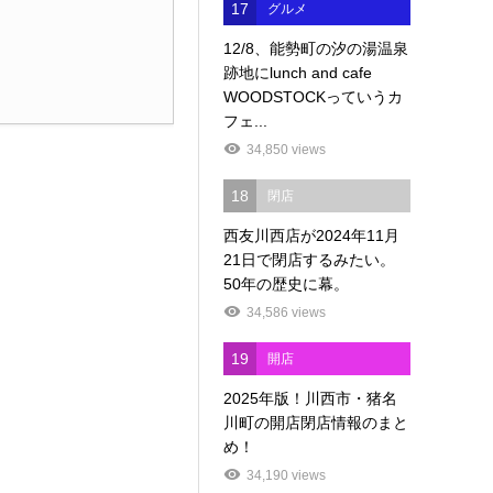
17
グルメ
12/8、能勢町の汐の湯温泉
跡地にlunch and cafe
WOODSTOCKっていうカ
フェ...
34,850 views
18
閉店
西友川西店が2024年11月
21日で閉店するみたい。
50年の歴史に幕。
34,586 views
19
開店
2025年版！川西市・猪名
川町の開店閉店情報のまと
め！
34,190 views