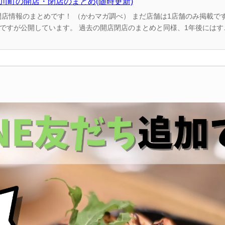
名川町の開店・閉店のまとめ(随時更新)
） まだ店舗は1店舗のみ掲載ですが、2022年中にもど
閉店のまとめと同様、1年後にはすごい量になっているの
事制作時点での情報...