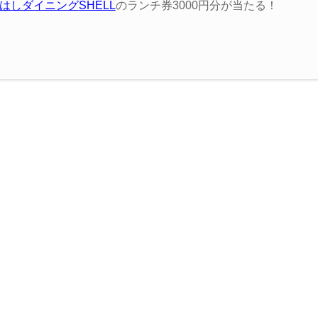
はしダイニング
SHELL
のランチ券3000円分が当たる！