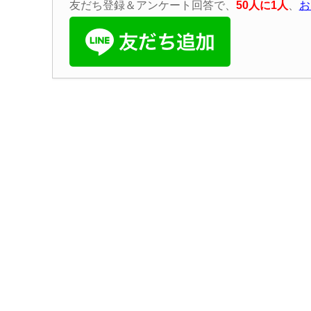
友だち登録＆アンケート回答で、
50
人に
1
人
、
お