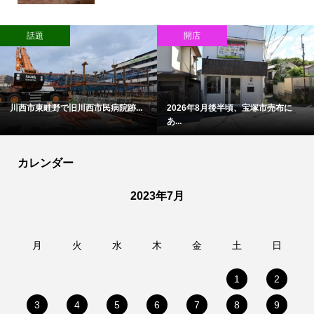
話題
開店
川西市東畦野で旧川西市民病院跡...
2026年8月後半頃、宝塚市売布に
あ...
カレンダー
2023年7月
月
火
水
木
金
土
日
1
2
3
4
5
6
7
8
9