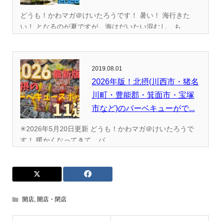
全...
どうも！かわマガ＠けいたろうです！ 暑い！ 海行きた
い！ となるのが夏ですが、海はだいたい混むし、も...
2019.08.01
2026年版！北摂(川西市・猪名
川町・豊能郡・箕面市・宝塚
市など)のバーベキューがで...
✳︎2026年5月20日更新 どうも！かわマガ＠けいたろうで
す！ 暖かくなってきて、バ...
開店
,
開店・閉店