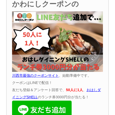
かわにしクーポンの
川西市最強のクーポンサイト
、始動準備中です。
クーポンはLINEで配信！
友だち登録＆アンケート回答で、
50
人に
1
人
、
おはしダ
イニング
SHELL
のランチ券3000円分が当たる！