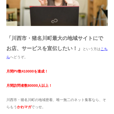
「川西市・猪名川町最大の地域サイトにで
お店、サービスを宣伝したい！」
という方は
こち
ら
へどうぞ。
月間
PV
数
41
0000
を達成
！
月間訪問者数
8
0000
人以上！
川西市・猪名川町の地域密着、唯一無二のネット集客なら、そ
らもう
かわマガ
でっせ。