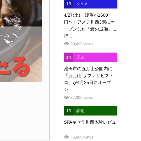
13
グルメ
4/27(土)、鰻重が1600
円〜！アステ川西3階にオ
ープンした「鰻の成瀬」に
行...
39,499 views
14
開店
池田市の五月山公園内に
「五月山 サファリビスト
ロ」が4月25日にオープ
ン...
37,806 views
15
話題
SPAキセラ川西体験レビュ
ー
36,609 views