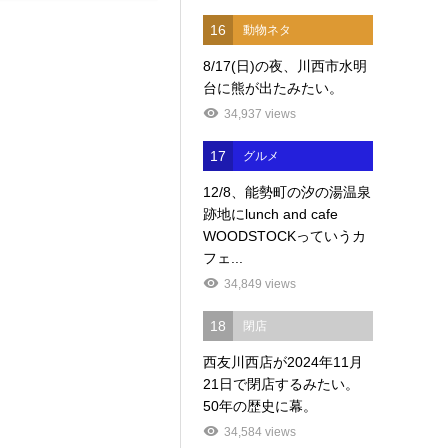
16
動物ネタ
8/17(日)の夜、川西市水明
台に熊が出たみたい。
34,937 views
17
グルメ
12/8、能勢町の汐の湯温泉
跡地にlunch and cafe
WOODSTOCKっていうカ
フェ...
34,849 views
18
閉店
西友川西店が2024年11月
21日で閉店するみたい。
50年の歴史に幕。
34,584 views