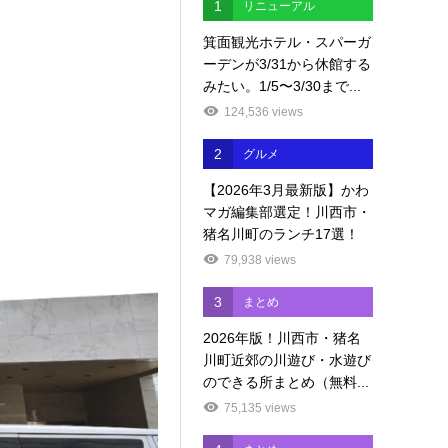
1
リニューアル
箕面観光ホテル・スパーガ
ーデンが3/31から休館する
みたい。1/5〜3/30まで...
124,536 views
2
グルメ
【2026年3月最新版】かわ
マガ編集部選定！川西市・
猪名川町のランチ17選！
79,938 views
3
まとめ
2026年版！川西市・猪名
川町近郊の川遊び・水遊び
のできる所まとめ（無料...
75,135 views