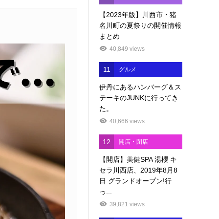
【2023年版】川西市・猪
名川町の夏祭りの開催情報
まとめ
40,849 views
11
グルメ
伊丹にあるハンバーグ＆ス
テーキのJUNKに行ってき
た。
40,666 views
12
開店・閉店
【開店】美健SPA 湯櫻 キ
セラ川西店、2019年8月8
日 グランドオープン!行
っ...
39,821 views