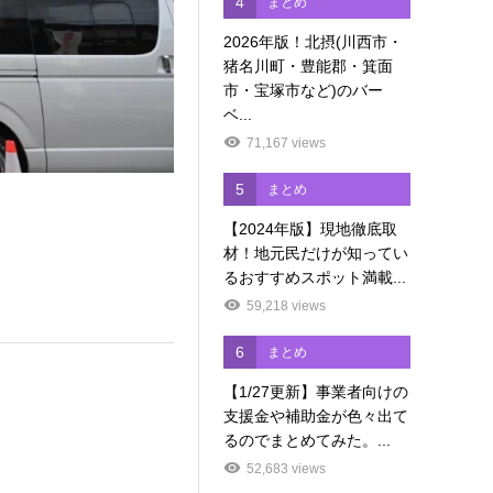
4
まとめ
2026年版！北摂(川西市・
猪名川町・豊能郡・箕面
市・宝塚市など)のバー
ベ...
71,167 views
5
まとめ
【2024年版】現地徹底取
材！地元民だけが知ってい
るおすすめスポット満載...
59,218 views
6
まとめ
【1/27更新】事業者向けの
支援金や補助金が色々出て
るのでまとめてみた。...
52,683 views