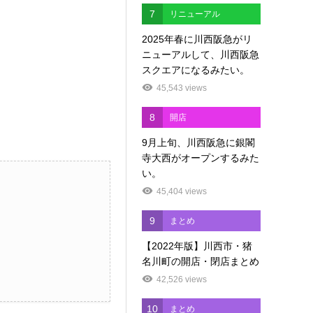
7
リニューアル
2025年春に川西阪急がリ
ニューアルして、川西阪急
スクエアになるみたい。
45,543 views
8
開店
9月上旬、川西阪急に銀閣
寺大西がオープンするみた
い。
45,404 views
9
まとめ
【2022年版】川西市・猪
名川町の開店・閉店まとめ
42,526 views
10
まとめ