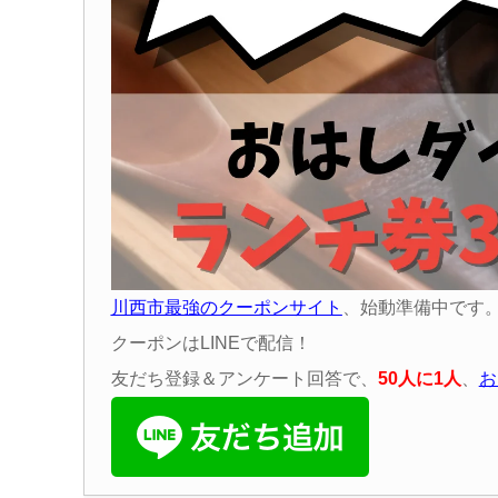
川西市最強のクーポンサイト
、始動準備中です
クーポンはLINEで配信！
友だち登録＆アンケート回答で、
50
人に
1
人
、
お