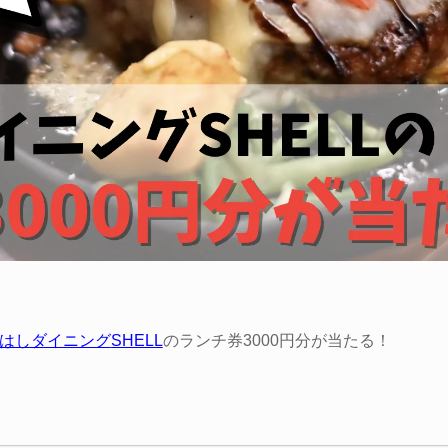
。
はしダイニング
SHELL
のランチ券3000円分が当たる！