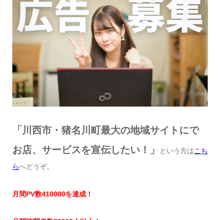
「川西市・猪名川町最大の地域サイトにで
お店、サービスを宣伝したい！」
という方は
こち
ら
へどうぞ。
月間
PV
数
41
0000
を達成
！