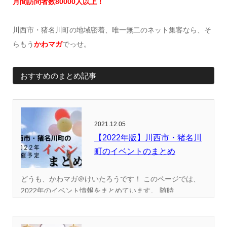
月間訪問者数
8
0000
人以上！
川西市・猪名川町の地域密着、唯一無二のネット集客なら、そ
らもう
かわマガ
でっせ。
おすすめのまとめ記事
2021.12.05
【2022年版】川西市・猪名川
町のイベントのまとめ
どうも、かわマガ＠けいたろうです！ このページでは、
2022年のイベント情報をまとめています。 随時...