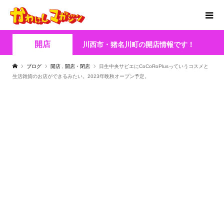
開店
川西市・猪名川町の開店情報です！
ブログ
開店
,
開店・閉店
日生中央サピエにCoCoRoPlusっていうコスメと
生活雑貨のお店ができるみたい。2023年晩秋オープン予定。