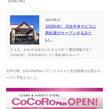
【関連記事】
2023.09.17
10/26(木)、日生中央サピエに
西松屋がオープンするみた
い。
どうも、かわマガ＠けいたろうです！ 開店情報です！
10/26(木)、日生中央サピエに西松屋がオープ...
今年の秋、CoCoRoPlusっていうコスメと生活雑貨のお店がオ
ープン予定とのこと。