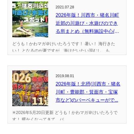
2021.07.28
2026年版！川西市・猪名川町
近郊の川遊び・水遊びのでき
る所まとめ（無料施設中心/
全...
どうも！かわマガ＠けいたろうです！ 暑い！ 海行きた
い！ となるのが夏ですが、海はだいたい混むし、も...
2019.08.01
2026年版！北摂(川西市・猪名
川町・豊能郡・箕面市・宝塚
市など)のバーベキューがで...
✳︎2026年5月20日更新 どうも！かわマガ＠けいたろうで
す！ 暖かくなってきて、バ...