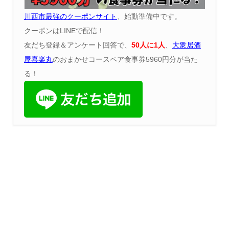
川西市最強のクーポンサイト
、始動準備中です。
クーポンはLINEで配信！
友だち登録＆アンケート回答で、
50
人に
1
人
、
大衆居酒
屋喜楽丸
のおまかせコースペア食事券5960円分が当た
る！