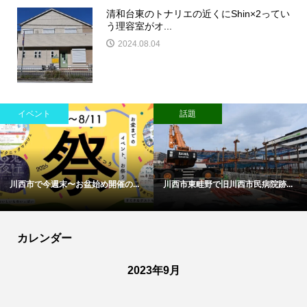
清和台東のトナリエの近くにShin×2ってい
う理容室がオ...
2024.08.04
イベント
話題
川西市で今週末〜お盆始め開催の...
川西市東畦野で旧川西市民病院跡...
カレンダー
2023年9月