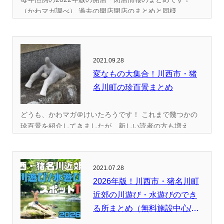
（かわマガ調べ） 過去の開店閉店のまとめと同様...
2021.09.28
変なもの大集合！川西市・猪
名川町の珍百景まとめ
どうも、かわマガ＠けいたろうです！ これまで幾つかの
珍百景を紹介してきましたが、新しい読者の方も増え...
2021.07.28
2026年版！川西市・猪名川町
近郊の川遊び・水遊びのでき
る所まとめ（無料施設中心/
全...