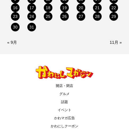
16
17
18
19
20
21
22
23
24
25
26
27
28
29
30
31
« 9月
11月 »
開店・閉店
グルメ
話題
イベント
かわマガ広告
かわにしクーポン