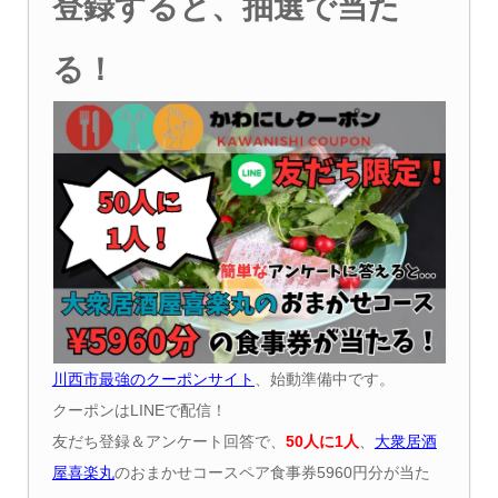
登録すると、抽選で当た
る！
川西市最強のクーポンサイト
、始動準備中です。
クーポンはLINEで配信！
友だち登録＆アンケート回答で、
50
人に
1
人
、
大衆居酒
屋喜楽丸
のおまかせコースペア食事券5960円分が当た