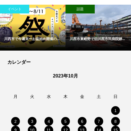
イベント
話題
川西市で今週末〜お盆始め開催の...
川西市東畦野で旧川西市民病院跡...
カレンダー
2023年10月
月
火
水
木
金
土
日
1
2
3
4
5
6
7
8
9
10
11
12
13
14
15