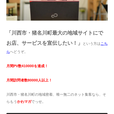
「川西市・猪名川町最大の地域サイトにで
お店、サービスを宣伝したい！」
という方は
こち
ら
へどうぞ。
月間
PV
数
41
0000
を達成
！
月間訪問者数
8
0000
人以上！
川西市・猪名川町の地域密着、唯一無二のネット集客なら、そ
らもう
かわマガ
でっせ。