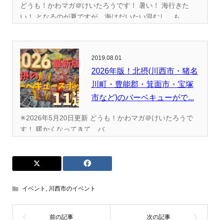
どうも！かわマガ＠けいたろうです！ 暑い！ 海行きた
い！ となるのが夏ですが、海はだいたい混むし、も...
2019.08.01
2026年版！北摂(川西市・猪名
川町・豊能郡・箕面市・宝塚
市など)のバーベキューがで...
✳︎2026年5月20日更新 どうも！かわマガ＠けいたろうで
す！ 暖かくなってきて、バ...
イベント
,
川西市のイベント