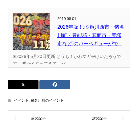
2019.08.01
2026年版！北摂(川西市・猪名
川町・豊能郡・箕面市・宝塚
市など)のバーベキューがで...
✳︎2026年5月20日更新 どうも！かわマガ＠けいたろうで
す！ 暖かくなってきて、バ...
イベント
,
猪名川町のイベント