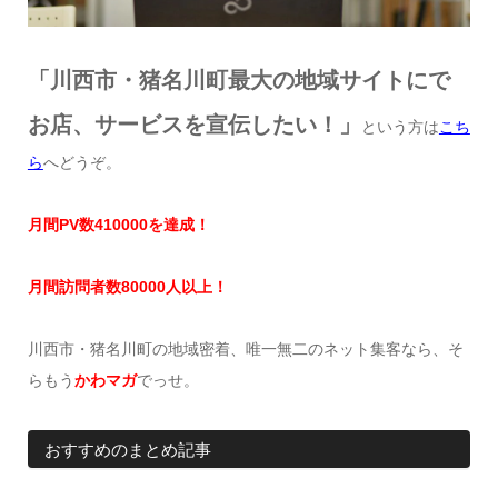
「川西市・猪名川町最大の地域サイトにで
お店、サービスを宣伝したい！」
という方は
こち
ら
へどうぞ。
月間
PV
数
41
0000
を達成
！
月間訪問者数
8
0000
人以上！
川西市・猪名川町の地域密着、唯一無二のネット集客なら、そ
らもう
かわマガ
でっせ。
おすすめのまとめ記事