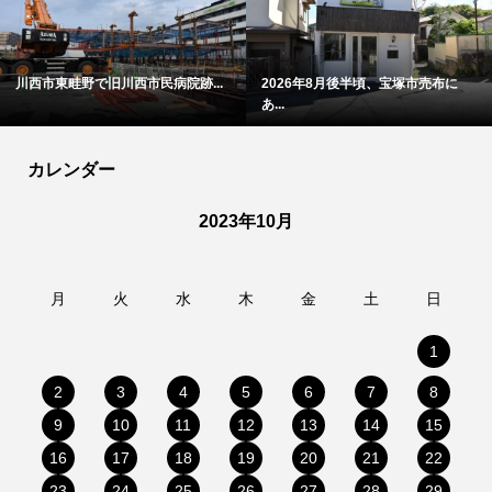
川西市東畦野で旧川西市民病院跡...
2026年8月後半頃、宝塚市売布に
あ...
カレンダー
2023年10月
月
火
水
木
金
土
日
1
2
3
4
5
6
7
8
9
10
11
12
13
14
15
16
17
18
19
20
21
22
23
24
25
26
27
28
29