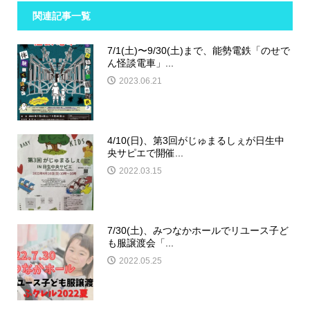
関連記事一覧
7/1(土)〜9/30(土)まで、能勢電鉄「のせで
ん怪談電車」...
2023.06.21
4/10(日)、第3回がじゅまるしぇが日生中
央サピエで開催...
2022.03.15
7/30(土)、みつなかホールでリユース子ど
も服譲渡会「...
2022.05.25