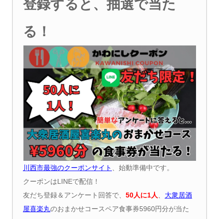
登録すると、抽選で当た
る！
川西市最強のクーポンサイト
、始動準備中です。
クーポンはLINEで配信！
友だち登録＆アンケート回答で、
50
人に
1
人
、
大衆居酒
屋喜楽丸
のおまかせコースペア食事券5960円分が当た