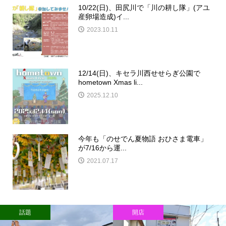
10/22(日)、田尻川で「川の耕し隊」(アユ
産卵場造成)イ...
2023.10.11
12/14(日)、キセラ川西せせらぎ公園で
hometown Xmas li...
2025.12.10
今年も「のせでん夏物語 おひさま電車」
が7/16から運...
2021.07.17
話題
開店