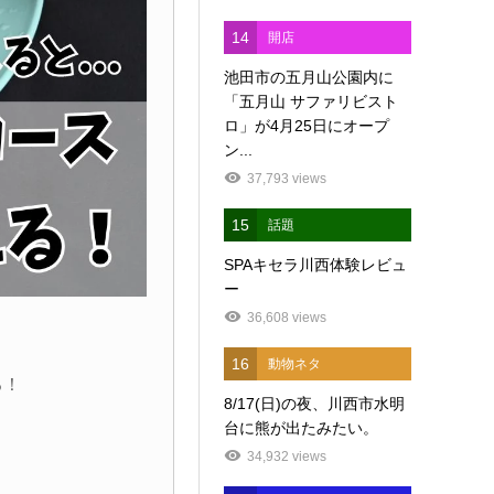
14
開店
池田市の五月山公園内に
「五月山 サファリビスト
ロ」が4月25日にオープ
ン...
37,793 views
15
話題
SPAキセラ川西体験レビュ
ー
36,608 views
16
動物ネタ
る！
8/17(日)の夜、川西市水明
台に熊が出たみたい。
34,932 views