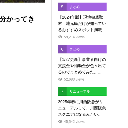
5
まとめ
【2024年版】現地徹底取
ぶ分かってき
材！地元民だけが知ってい
るおすすめスポット満載...
59,214 views
6
まとめ
【1/27更新】事業者向けの
支援金や補助金が色々出て
るのでまとめてみた。...
52,683 views
7
リニューアル
2025年春に川西阪急がリ
ニューアルして、川西阪急
スクエアになるみたい。
45,542 views