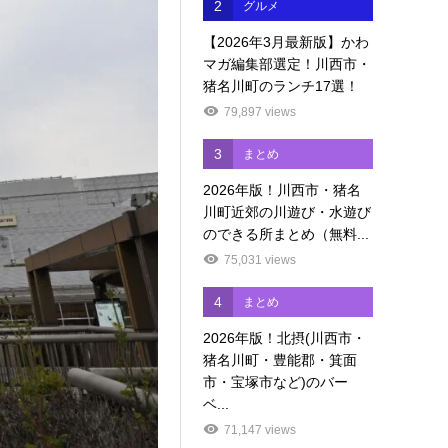
2
グルメ
【2026年3月最新版】かわ
マガ編集部選定！川西市・
猪名川町のランチ17選！
79,897 views
3
まとめ
2026年版！川西市・猪名
川町近郊の川遊び・水遊び
のできる所まとめ（無料...
75,031 views
4
まとめ
2026年版！北摂(川西市・
猪名川町・豊能郡・箕面
市・宝塚市など)のバー
ベ...
71,147 views