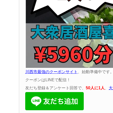
川西市最強のクーポンサイト
、始動準備中です
クーポンはLINEで配信！
友だち登録＆アンケート回答で、
50
人に
1
人
、
大