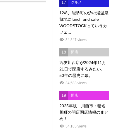
17
グルメ
12/8、能勢町の汐の湯温泉
跡地にlunch and cafe
WOODSTOCKっていうカ
フェ...
34,847 views
18
閉店
西友川西店が2024年11月
21日で閉店するみたい。
50年の歴史に幕。
34,583 views
19
開店
2025年版！川西市・猪名
川町の開店閉店情報のまと
め！
34,185 views