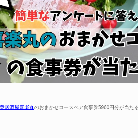
。
衆居酒屋喜楽丸
のおまかせコースペア食事券5960円分が当た