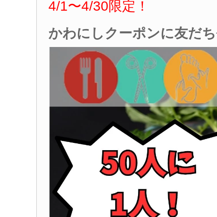
4/1
〜4
/30
限定！
かわにしクーポンに友だち