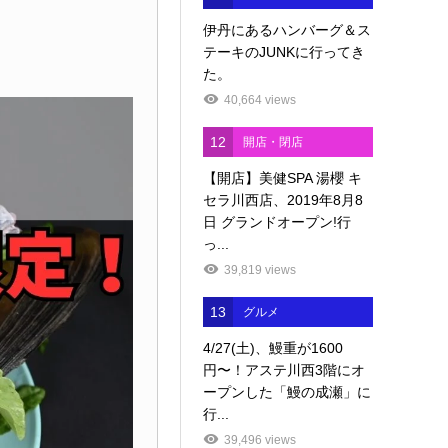
伊丹にあるハンバーグ＆ス
テーキのJUNKに行ってき
た。
40,664 views
12
開店・閉店
【開店】美健SPA 湯櫻 キ
セラ川西店、2019年8月8
日 グランドオープン!行
っ...
39,819 views
13
グルメ
4/27(土)、鰻重が1600
円〜！アステ川西3階にオ
ープンした「鰻の成瀬」に
行...
39,496 views