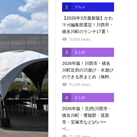
2
グルメ
【2026年3月最新版】かわ
マガ編集部選定！川西市・
猪名川町のランチ17選！
79,954 views
3
まとめ
2026年版！川西市・猪名
川町近郊の川遊び・水遊び
のできる所まとめ（無料...
75,246 views
4
まとめ
2026年版！北摂(川西市・
猪名川町・豊能郡・箕面
市・宝塚市など)のバー
ベ...
71,195 views