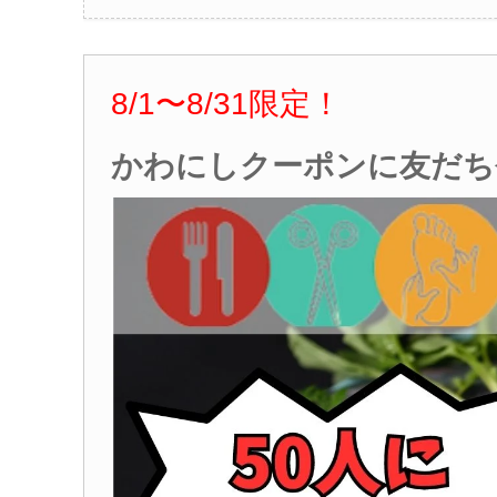
8/1
〜8
/31
限定！
かわにしクーポンに友だち