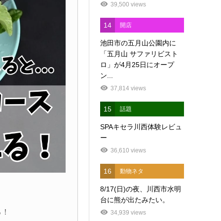
39,500 views
14
開店
池田市の五月山公園内に
「五月山 サファリビスト
ロ」が4月25日にオープ
ン...
37,814 views
15
話題
SPAキセラ川西体験レビュ
ー
36,610 views
16
動物ネタ
8/17(日)の夜、川西市水明
台に熊が出たみたい。
る！
34,939 views