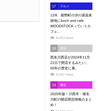
17
グルメ
12/8、能勢町の汐の湯温泉
跡地にlunch and cafe
WOODSTOCKっていうカ
フェ...
34,853 views
18
閉店
西友川西店が2024年11月
21日で閉店するみたい。
50年の歴史に幕。
34,587 views
19
開店
2025年版！川西市・猪名
川町の開店閉店情報のまと
め！