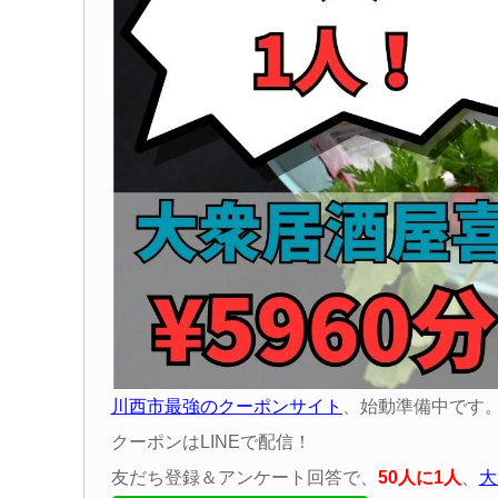
川西市最強のクーポンサイト
、始動準備中です
クーポンはLINEで配信！
友だち登録＆アンケート回答で、
50
人に
1
人
、
大