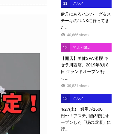
11
グルメ
伊丹にあるハンバーグ＆ス
テーキのJUNKに行ってき
た。
40,666 views
12
開店・閉店
【開店】美健SPA 湯櫻 キ
セラ川西店、2019年8月8
日 グランドオープン!行
っ...
39,821 views
13
グルメ
4/27(土)、鰻重が1600
円〜！アステ川西3階にオ
ープンした「鰻の成瀬」に
行...