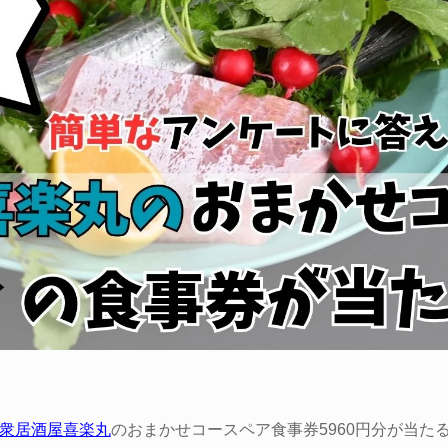
。
衆居酒屋喜楽丸
のおまかせコースペア食事券5960円分が当た