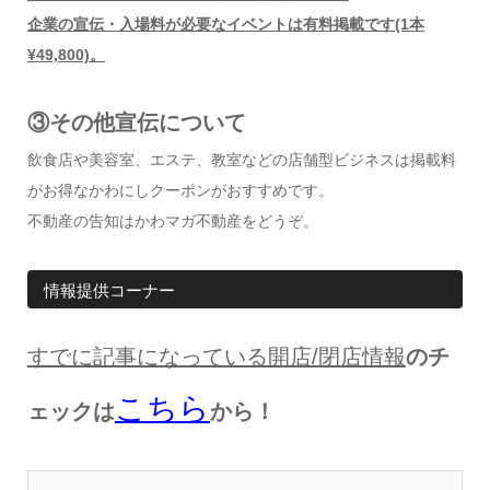
企業の宣伝・入場料が必要なイベントは有料掲載です(1本
¥49,800)。
③その他宣伝について
飲食店や美容室、エステ、教室などの店舗型ビジネスは掲載料
がお得なかわにしクーポンがおすすめです。
不動産の告知はかわマガ不動産をどうぞ。
情報提供コーナー
すでに記事になっている開店
/
閉店情報
のチ
こちら
ェックは
から！