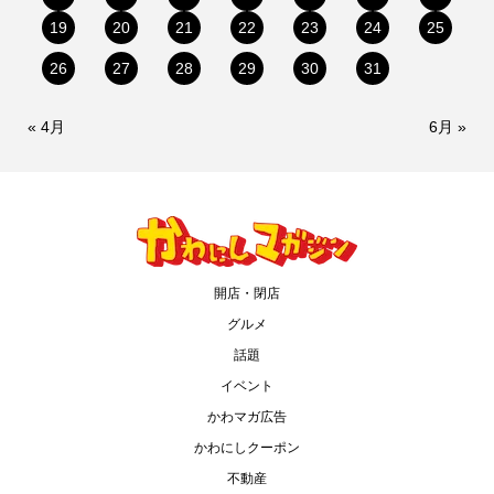
19
20
21
22
23
24
25
26
27
28
29
30
31
« 4月
6月 »
開店・閉店
グルメ
話題
イベント
かわマガ広告
かわにしクーポン
不動産