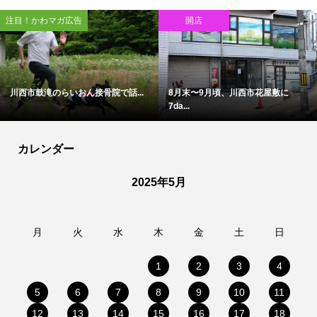
注目！かわマガ広告
開店
川西市鼓滝のらいおん接骨院で話...
8月末〜9月頃、川西市花屋敷に
7da...
カレンダー
2025年5月
月
火
水
木
金
土
日
1
2
3
4
5
6
7
8
9
10
11
12
13
14
15
16
17
18