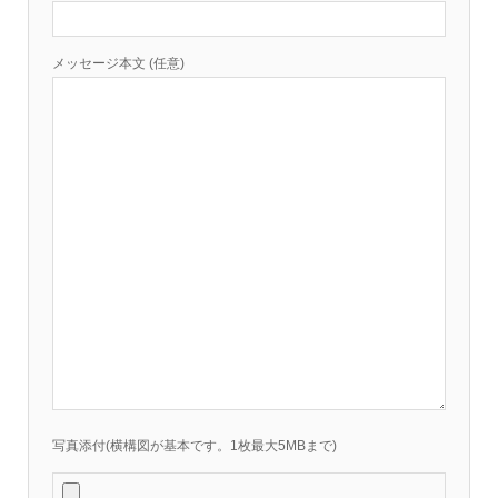
メッセージ本文 (任意)
写真添付(横構図が基本です。1枚最大5MBまで)