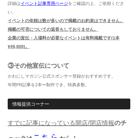
詳細は
イベント記事専用ページ
をご確認の上、ご依頼くださ
い。
イベントの依頼は数が多いので掲載のお約束はできません。
掲載の可否についての返答もしておりません。
企業の宣伝・入場料が必要なイベントは有料掲載です(1本
¥49,800)。
③その他宣伝について
かわにしマガジン公式スポンサー登録がおすすめです。
年間PR記事を2本〜制作でき、特典多数。
情報提供コーナー
すでに記事になっている開店
/
閉店情報
のチ
こちら