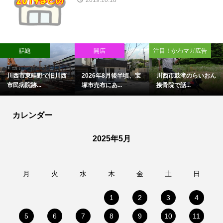
話題
開店
注目！かわマガ広告
川西市東畦野で旧川西
2026年8月後半頃、宝
川西市鼓滝のらいおん
市民病院跡...
塚市売布にあ...
接骨院で話...
カレンダー
2025年5月
月
火
水
木
金
土
日
1
2
3
4
5
6
7
8
9
10
11