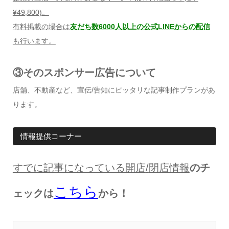
¥49,800)
。
有料掲載の場合は
友だち数6000人以上の公式LINEからの配信
も行います。
③そのスポンサー広告について
店舗、不動産など、宣伝/告知にピッタリな記事制作プランがあ
ります。
情報提供コーナー
すでに記事になっている開店
/
閉店情報
のチ
こちら
ェックは
から！
情報提供をする！
広告掲載について
ランチ特集！