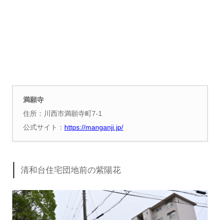
満願寺
住所：川西市満願寺町7-1
公式サイト：
https://manganji.jp/
清和台住宅団地前の紫陽花