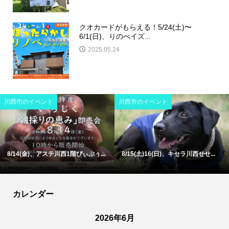
クオカードがもらえる！5/24(土)〜
6/1(日)、りのべイズ...
2025.05.24
川西市のイベント
川西市のイベント
8/14(金)、アステ川西1階ぴぃぷぅ...
8/15(土)16(日)、キセラ川西せせ...
カレンダー
2026年6月