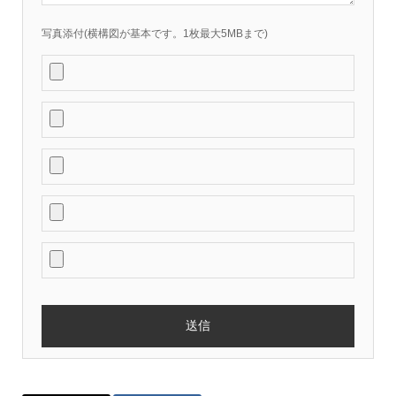
写真添付(横構図が基本です。1枚最大5MBまで)