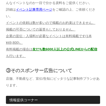
んなイベントなのか一目で分かる資料をご提供ください。
詳細は
イベント記事専用ページ
をご確認の上、ご依頼くださ
い。
イベントの依頼は数が多いので掲載のお約束はできません。
掲載の可否についての返答もしておりません。
企業の宣伝・入場料が必要なイベントは有料掲載です
(1
本
¥49,800)
。
有料掲載の場合は
友だち数6000人以上の公式LINEからの配信
も行います。
③そのスポンサー広告について
店舗、不動産など、宣伝/告知にピッタリな記事制作プランがあ
ります。
情報提供コーナー