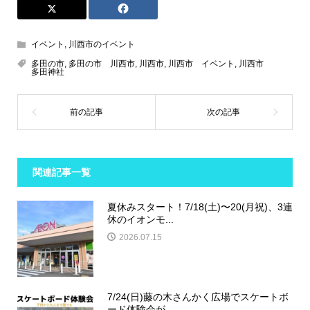
イベント
,
川西市のイベント
多田の市
,
多田の市 川西市
,
川西市
,
川西市 イベント
,
川西市
多田神社
関連記事一覧
夏休みスタート！7/18(土)〜20(月祝)、3連
休のイオンモ...
2026.07.15
7/24(日)藤の木さんかく広場でスケートボ
ード体験会が...