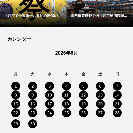
...
2026年8月後半頃、宝塚市売布に
川西市鼓滝のらいおん接骨院で話
あ...
カレンダー
2026年6月
月
火
水
木
金
土
日
1
2
3
4
5
6
7
8
9
10
11
12
13
14
15
16
17
18
19
20
21
22
23
24
25
26
27
28
29
30