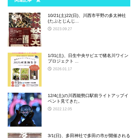
関連記事一覧
10/21(土)22(日)、川西市平野の多太神社
(たぶとじんじ...
2023.09.27
1/31(土)、日生中央サピエで猪名川ワイン
プロジェクト ...
2026.01.17
12/4(土)の川西能勢口駅前ライトアップイ
ベント見てきた。
2022.12.05
3/1(日)、多田神社で多田の市が開催される