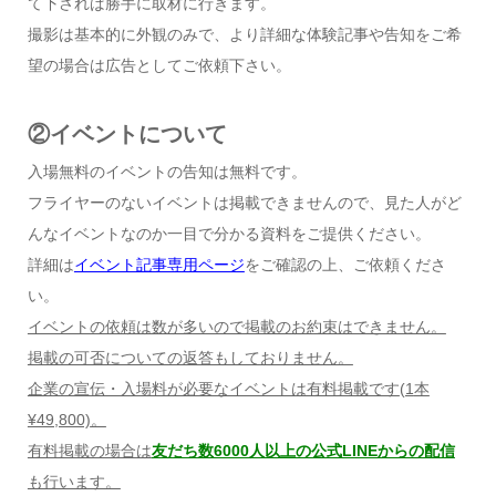
て下されば勝手に取材に行きます。
撮影は基本的に外観のみで、より詳細な体験記事や告知をご希
望の場合は広告としてご依頼下さい。
②イベントについて
入場無料のイベントの告知は無料です。
フライヤーのないイベントは掲載できませんので、見た人がど
んなイベントなのか一目で分かる資料をご提供ください。
詳細は
イベント記事専用ページ
をご確認の上、ご依頼くださ
い。
イベントの依頼は数が多いので掲載のお約束はできません。
掲載の可否についての返答もしておりません。
企業の宣伝・入場料が必要なイベントは有料掲載です
(1
本
¥49,800)
。
有料掲載の場合は
友だち数6000人以上の公式LINEからの配信
も行います。