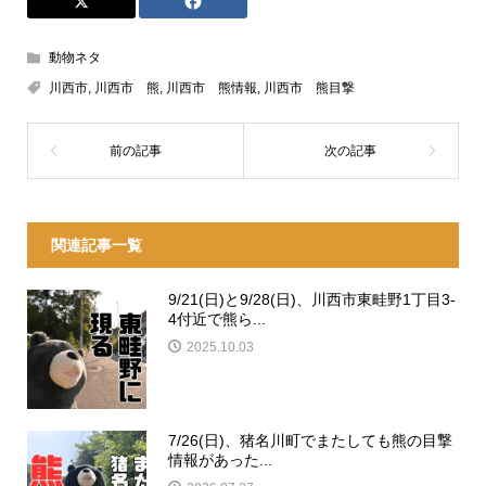
動物ネタ
川西市
,
川西市 熊
,
川西市 熊情報
,
川西市 熊目撃
関連記事一覧
9/21(日)と9/28(日)、川西市東畦野1丁目3-
4付近で熊ら...
2025.10.03
7/26(日)、猪名川町でまたしても熊の目撃
情報があった...