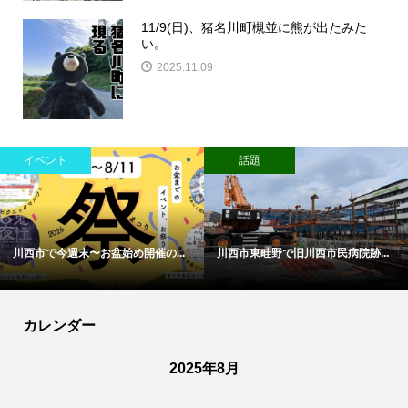
11/9(日)、猪名川町槻並に熊が出たみた
い。
2025.11.09
イベント
話題
川西市で今週末〜お盆始め開催の...
川西市東畦野で旧川西市民病院跡...
カレンダー
2025年8月