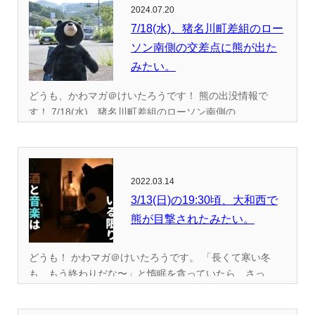
2024.07.20
7/18(水)、猪名川町差組のロー
ソン南側の交差点に熊が出た
みたい。
どうも、かわマガ＠けいたろうです！ 熊の出没情報で
す！ 7/18(水)、猪名川町差組のローソン南側の...
2022.03.14
3/13(日)の19:30頃、大和西で
熊が目撃されたみたい。
どうも！ かわマガ＠けいたろうです。 「長くて寒い冬
も、もう終わりだな〜」と惰眠を貪っていたら、さっ...