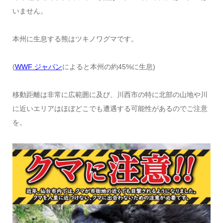
いません。
本州に生息する熊はツキノワグマです。
(
WWF ジャパン
によると本州の約45%に生息)
移動距離は非常に広範囲に及び、川西市の特に北部の山地や川
に近いエリアはほぼどこでも遭遇する可能性があるのでご注意
を。