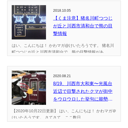
2018.10.05
【くま注意】猪名川町つつじ
が丘と川西市清和台で熊の目
撃情報
はい、こんにちは！ かわマガ@けいたろうです。 猪名川
町つつじが丘と川西市清和台で、熊の目撃情報があ...
2020.08.21
8/19、川西市大和東〜光風台
近辺で目撃されたクマが街中
をウロウロした挙句に能勢電
に...
【2020年10月22日更新】 はい、こんにちは！ かわマガ＠
けいたろうです。 さてさて、ここ数日、...