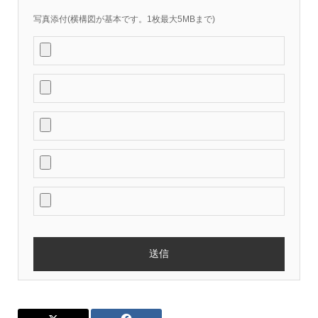
写真添付(横構図が基本です。1枚最大5MBまで)