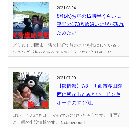
2021.08.04
8/4(水)お昼の12時半くらいに
平野の173号線沿いに熊が現れ
たみたい。
どうも！ 川西市・猪名川町で熊のことを気にしているラ
ンキングがあったらベスト20くらいには入りそうな...
2021.07.09
【熊情報】7/8、川西市多田院
西に熊が出たみたい。ドンキ
ホーテのすぐ側。
はい、こんにちは！ かわマガ＠けいたろうです。 川西市
に、熊の出没情報です。 (adsbygoogl...