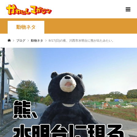
動物ネタ
ブログ
動物ネタ
8/17(日)の夜、川西市水明台に熊が出たみたい。