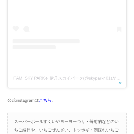
ITAMI SKY PARK✈️|伊丹スカイパーク(@skypark401)がシェアした投稿
公式instagramは
こちら
。
スーパーボールすくいやヨーヨーつり・苺射的などのい
ちご縁日や、いちごぜんざい、トッポギ・朝採れいちご