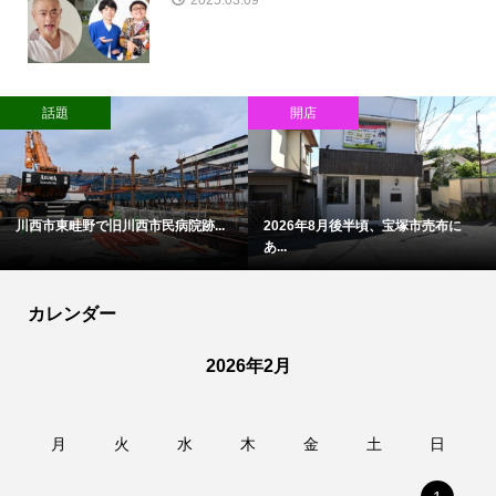
話題
開店
川西市東畦野で旧川西市民病院跡...
2026年8月後半頃、宝塚市売布に
あ...
カレンダー
2026年2月
月
火
水
木
金
土
日