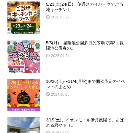
5/23(土)24(日)、伊丹スカイパークでご当
地キッチンカ...
2026.05.22
5/5(月)、昆陽池公園多目的広場で第3回昆
陽池公園春の...
2025.04.24
10/26(土)〜11/4(月祝)まで開催予定のイベ
ントのまとめ
2024.10.25
3/15(土)、イオンモール伊丹昆陽で、あば
れる君やドリ...
2025.03.09