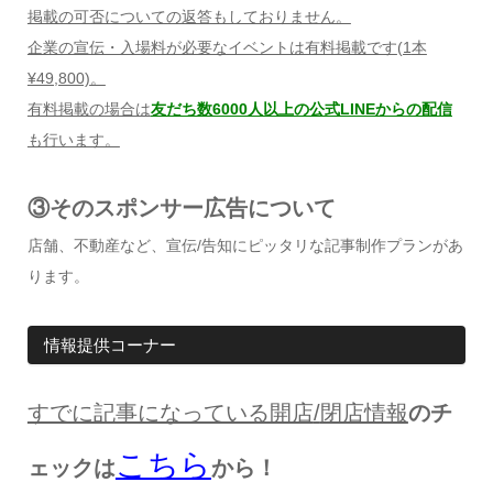
掲載の可否についての返答もしておりません。
企業の宣伝・入場料が必要なイベントは有料掲載です
(1
本
¥49,800)
。
有料掲載の場合は
友だち数6000人以上の公式LINEからの配信
も行います。
③そのスポンサー広告について
店舗、不動産など、宣伝/告知にピッタリな記事制作プランがあ
ります。
情報提供コーナー
すでに記事になっている開店
/
閉店情報
のチ
こちら
ェックは
から！