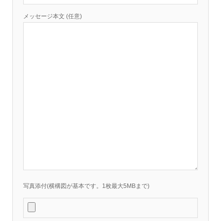
メッセージ本文 (任意)
写真添付(横構図が基本です。1枚最大5MBまで)