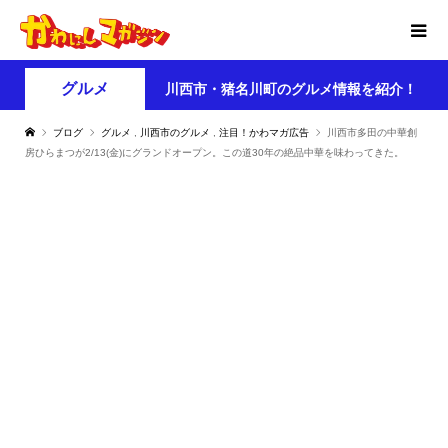
グルメ
川西市・猪名川町のグルメ情報を紹介！
ブログ
グルメ
,
川西市のグルメ
,
注目！かわマガ広告
川西市多田の中華創
房ひらまつが2/13(金)にグランドオープン。この道30年の絶品中華を味わってきた。